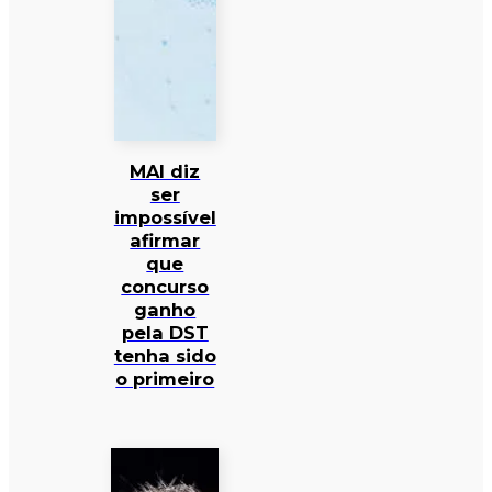
MAI diz
ser
impossível
afirmar
que
concurso
ganho
pela DST
tenha sido
o primeiro