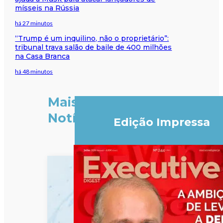
mísseis na Rússia
há 27 minutos
“Trump é um inquilino, não o proprietário”:
tribunal trava salão de baile de 400 milhões
na Casa Branca
há 48 minutos
Mais
Notícias
Edição Impressa