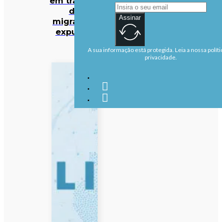
em trânsito
de
Assinar
migrantes
expulsos
A sua informação está protegida. Leia a nossa políti
privacidade.