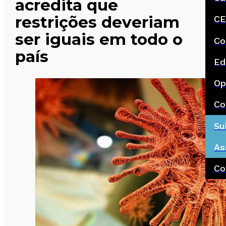
acredita que
restrições deveriam
CE
ser iguais em todo o
Co
país
Ed
Op
Co
Su
As
Co