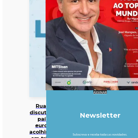
ASSINAR
Ruanda
discute com
Newsletter
países
europeu
acolhimento
Subscreva e receba todas as novidades.