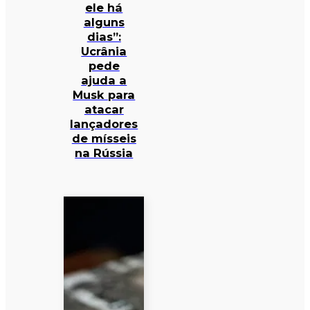
ele há
alguns
dias”:
Ucrânia
pede
ajuda a
Musk para
atacar
lançadores
de mísseis
na Rússia