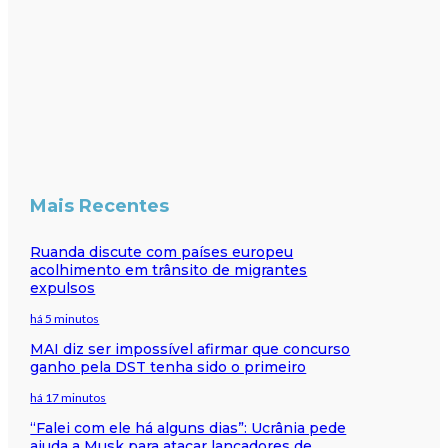
Mais Recentes
Ruanda discute com países europeu
acolhimento em trânsito de migrantes
expulsos
há 5 minutos
MAI diz ser impossível afirmar que concurso
ganho pela DST tenha sido o primeiro
há 17 minutos
“Falei com ele há alguns dias”: Ucrânia pede
ajuda a Musk para atacar lançadores de