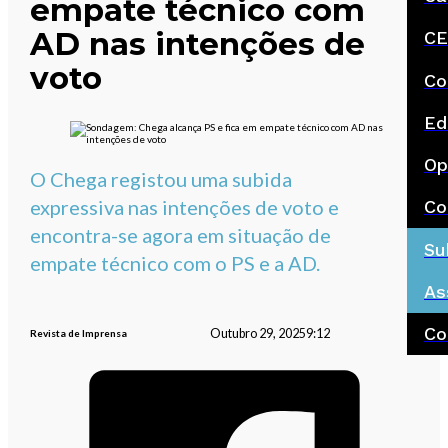
empate técnico com
AD nas intenções de
CE
voto
Co
Ed
Op
O Chega registou uma subida
expressiva nas intenções de voto e
Co
encontra-se agora em situação de
Su
empate técnico com o PS e a AD.
As
Co
Outubro 29, 2025
9:12
Revista de Imprensa