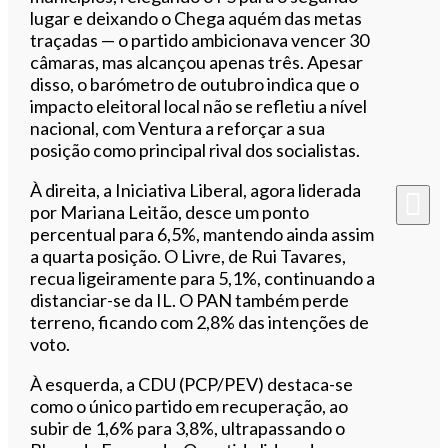
lugar e deixando o Chega aquém das metas
traçadas — o partido ambicionava vencer 30
câmaras, mas alcançou apenas três. Apesar
disso, o barómetro de outubro indica que o
impacto eleitoral local não se refletiu a nível
nacional, com Ventura a reforçar a sua
posição como principal rival dos socialistas.
À direita, a Iniciativa Liberal, agora liderada
por Mariana Leitão, desce um ponto
percentual para 6,5%, mantendo ainda assim
a quarta posição. O Livre, de Rui Tavares,
recua ligeiramente para 5,1%, continuando a
distanciar-se da IL. O PAN também perde
terreno, ficando com 2,8% das intenções de
voto.
À esquerda, a CDU (PCP/PEV) destaca-se
como o único partido em recuperação, ao
subir de 1,6% para 3,8%, ultrapassando o