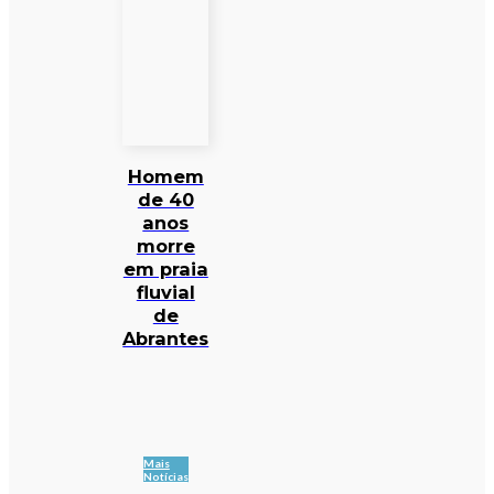
Homem
de 40
anos
morre
em praia
fluvial
de
Abrantes
Mais
Notícias