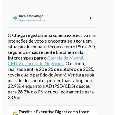
Ouça este artigo
Clique para reproduzir
Ouvir este artigo
O Chega registou uma subida expressiva nas
intenções de voto e encontra-se agora em
situação de empate técnico com o PS e a AD,
segundo o mais recente barómetro da
Intercampus para o
Correio da Manhã,
CMTV e Jornal de Negócios
. O estudo,
realizado entre 20 e 26 de outubro de 2025,
revela que o partido de André Ventura subiu
mais de dois pontos percentuais, atingindo
22,9%, enquanto a AD (PSD/CDS) desceu
para 26,3% e o PS recuou ligeiramente para
23,9%.
Escolha a Executive Digest como fonte