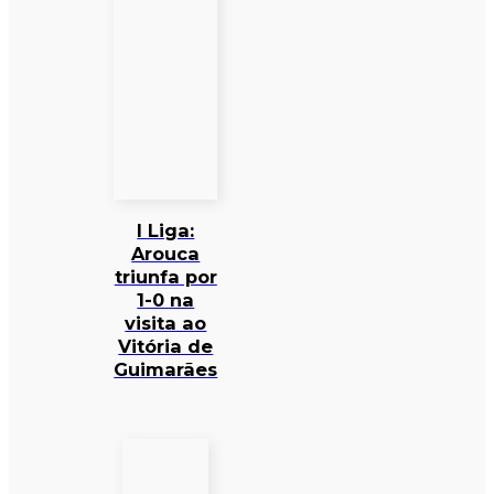
I Liga:
Arouca
triunfa por
1-0 na
visita ao
Vitória de
Guimarães