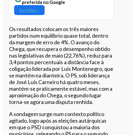
preferida no Google
Escolher ›
Os resultados colocam os três maiores
partidos num equilíbrio quase total, dentro
da margem de erro de 4%. O avanço do
Chega, que recupera o desempenho obtido
nas legislativas de maio (22,76%), reduz para
3,4 pontos percentuais a distância face à
coligação liderada por Luís Montenegro, que
se mantém na dianteira. O PS, sob liderança
de José Luís Carneiro há quatro meses,
mantém-se praticamente estável, mas com a
aproximação do Chega, o segundo lugar
torna-se agora uma disputa renhida.
A sondagem surge num contexto político
agitado, logo após as eleições autárquicas
em que o PSD conquistou a maioria dos
municípios, relegando o PS para o segundo