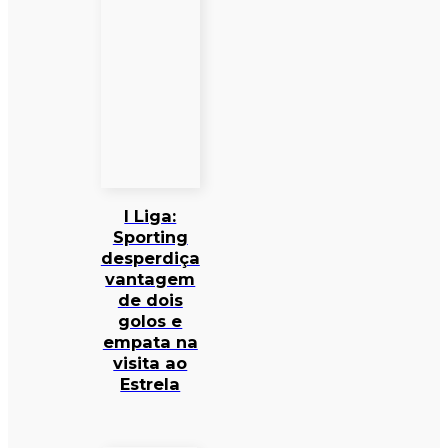
I Liga:
Sporting
desperdiça
vantagem
de dois
golos e
empata na
visita ao
Estrela