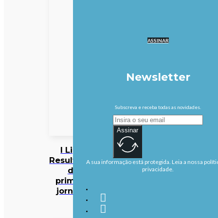
ASSINAR
Newsletter
Subscreva e receba todas as novidades.
Assinar
I Liga:
Resultados
A sua informação está protegida. Leia a nossa políti
da
privacidade.
primeira
jornada