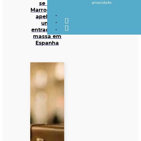
se em
privacidade.
Marrocos os
apelos a
uma
entrada em
massa em
Espanha