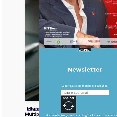
ASSINAR
Newsletter
Subscreva e receba todas as novidades.
Assinar
Migrações:
Multiplicam-
A sua informação está protegida. Leia a nossa políti