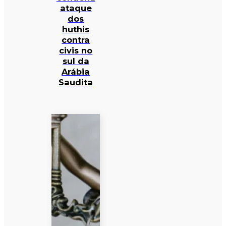
ataque
dos
huthis
contra
civis no
sul da
Arábia
Saudita