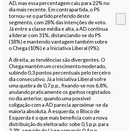
AD, mas essa percentagem caiu para 22% no
dia mais recente. Em contrapartida, o PS
tornou-se o partido preferido deste
segmento, com 28% das intenções de voto.
Já entre a classe média e alta, a AD continua
a liderar com 31%, distanciando-se do PS
(18%) e mantendo vantagem também sobre
o Chega (10%) e a Iniciativa Liberal (9%).
À direita, as tendências são divergentes. O
Chega mantém um crescimento moderado,
subindo 0,3 pontos percentuais pelo terceiro
dia consecutivo. Já a Iniciativa Liberal sofre
uma quebra de 0,7 p.p., fixando-se nos 6,8%,
anulando praticamente os ganhos registados
no dia anterior, quando uma possível
coligação com a AD parecia aproximar-se da
maioria absoluta. À esquerda, o Bloco de
Esquerda é o que mais beneficia com a nova
distribuição do eleitorado: sobe 0,5 p.p. para
2,3%, seguido do Livre com mais 0,4 p.p.