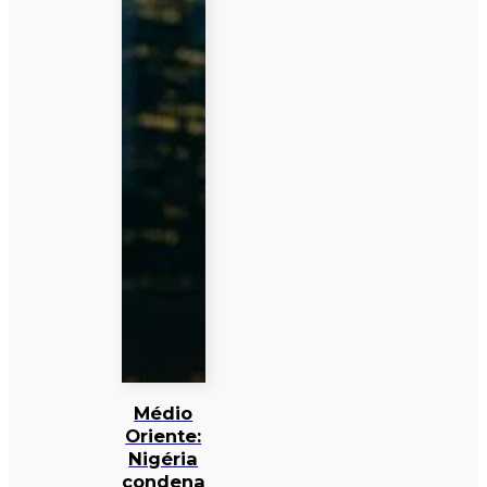
Médio
Oriente:
Nigéria
condena