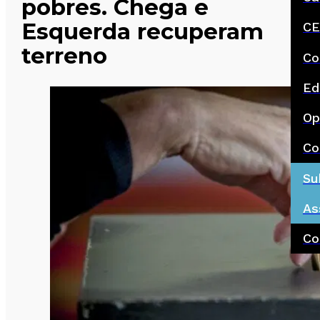
pobres. Chega e
Esquerda recuperam
CE
terreno
Co
Ed
Op
Co
Su
As
Co