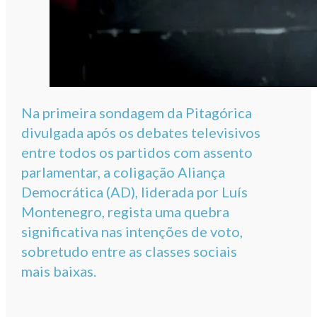
Na primeira sondagem da Pitagórica
divulgada após os debates televisivos
entre todos os partidos com assento
parlamentar, a coligação Aliança
Democrática (AD), liderada por Luís
Montenegro, regista uma quebra
significativa nas intenções de voto,
sobretudo entre as classes sociais
mais baixas.