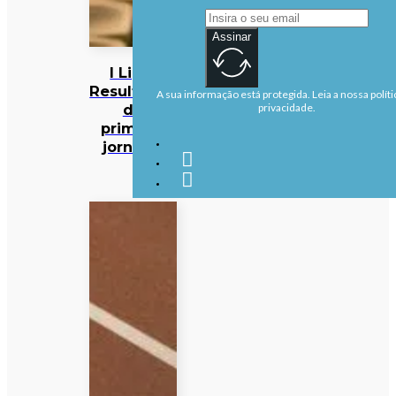
Assinar
I Liga:
Resultados
A sua informação está protegida. Leia a nossa políti
da
privacidade.
primeira
jornada