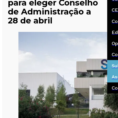
para eleger Conselho
de Administração a
CE
28 de abril
Co
Ed
Op
Co
Su
As
Co