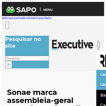
MENU
Saltar para o conteúdo principal
Ir para o footer
Pesquisar no
site
Pesquisar
×
Úl
Úl
Sonae marca
Ba
assembleia-geral
Ca