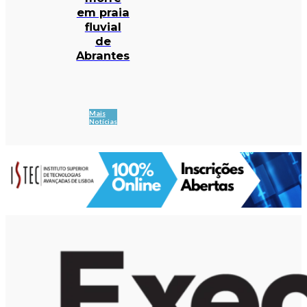
em praia
fluvial
de
Abrantes
Mais
Notícias