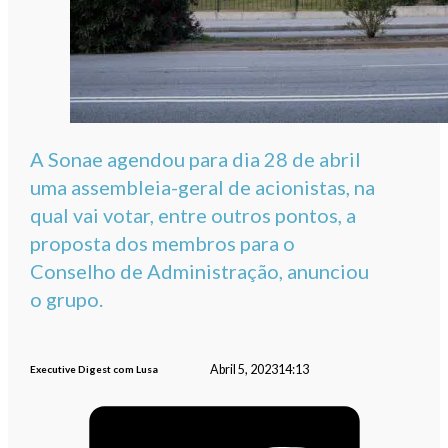
A Sonae agendou para dia 28 de abril
uma assembleia-geral de acionistas, na
qual vai votar, entre outros pontos, a
proposta dos membros para o
Conselho de Administração, anunciou
o grupo.
Abril 5, 2023
14:13
Executive Digest com Lusa