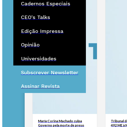
Cadernos Especiais
CEO's Talks
Edição Impressa
Opinião
Universidades
Subscrever Newsletter
Assinar Revista
María Corina Machado culpa
Tribunal 
Governo pela morte de preso
492 ME à 