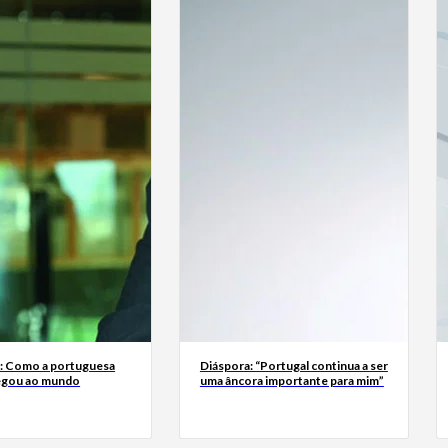
a: Como a portuguesa
Diáspora: “Portugal continua a ser
egou ao mundo
uma âncora importante para mim”