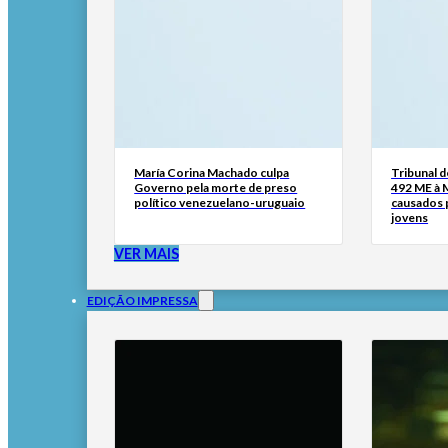
María Corina Machado culpa
Tribunal 
Governo pela morte de preso
492 ME à 
político venezuelano-uruguaio
causados p
jovens
VER MAIS
EDIÇÃO IMPRESSA