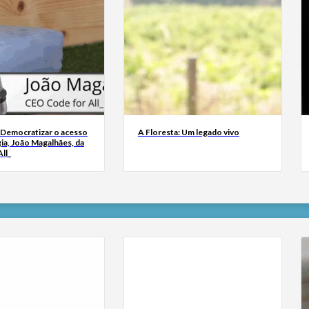
 Democratizar o acesso
A Floresta: Um legado vivo
ia, João Magalhães, da
ll_