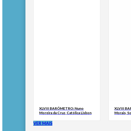
XLVIII BARÓMETRO: Nuno
XLVIII B
Moreira da Cruz, Católica Lisbon
Morais, S
VER MAIS