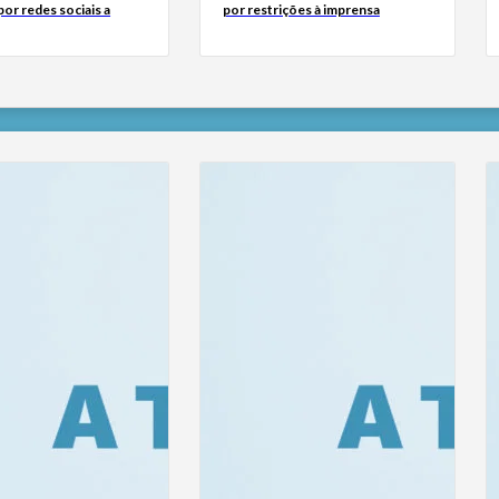
or redes sociais a
por restrições à imprensa