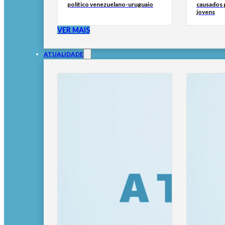
político venezuelano-uruguaio
causados p
jovens
VER MAIS
ATUALIDADE