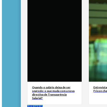
Quando o salário deixa de ser
Entrevist
segredo: o que muda com a nova
Fricon ch
directiva de Transparência
Salarial?
VER MAIS