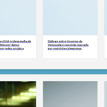
dos EUA ordena multa de
Diálogo entre Governo da
Meta por danos
Venezuela e oposição marcado
or redes sociais a
por restrições à imprensa