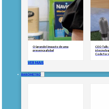
O (grande) impacto de uma
CEO Talk:
presença global
à tecnolog
Code for A
VER MAIS
BARÓMETRO