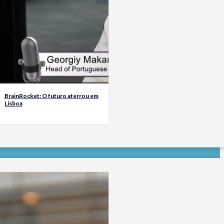
BrainRocket: O futuro aterrou em
Lisboa