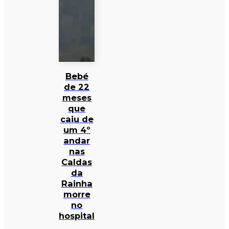
Bebé
de 22
meses
que
caiu de
um 4º
andar
nas
Caldas
da
Rainha
morre
no
hospital