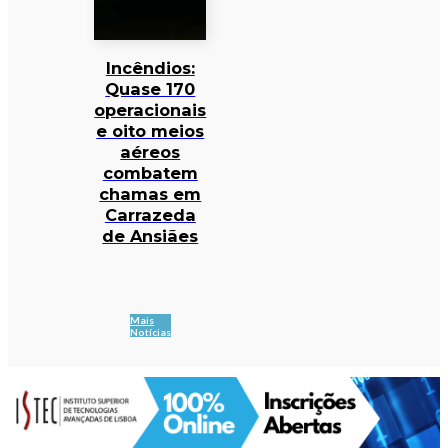
Incêndios:
Quase 170
operacionais
e oito meios
aéreos
combatem
chamas em
Carrazeda
de Ansiães
Mais
Notícias