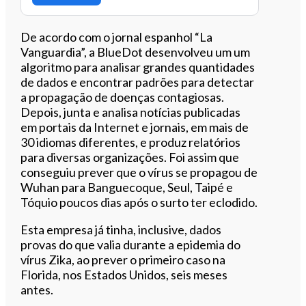
De acordo com o
jornal espanhol “La
Vanguardia”, a BlueDot desenvolveu um
um
algoritmo para analisar grandes quantidades
de dados e encontrar padrões para detectar
a propagação de doenças contagiosas.
Depois, junta
e analisa notícias publicadas
em portais da Internet e jornais, em mais de
30 idiomas diferentes, e produz relatórios
para diversas organizações. Foi assim que
conseguiu prever que o vírus se propagou de
Wuhan para Banguecoque, Seul, Taipé e
Tóquio poucos dias após o surto ter eclodido.
Esta empresa já tinha,
inclusive
, dados
provas do que valia durante a epidemia do
vírus Zika, ao prever o primeiro caso na
Florida, nos Estados Unidos, seis meses
antes.