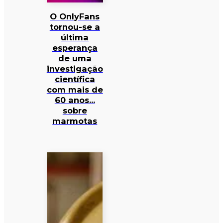
O OnlyFans
tornou-se a
última
esperança
de uma
investigação
científica
com mais de
60 anos…
sobre
marmotas