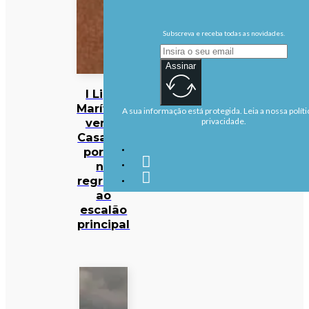
Subscreva e receba todas as novidades.
Assinar
I Liga:
Marítimo
A sua informação está protegida. Leia a nossa políti
vence
privacidade.
Casa Pia
por 1-0
no
regresso
ao
escalão
principal