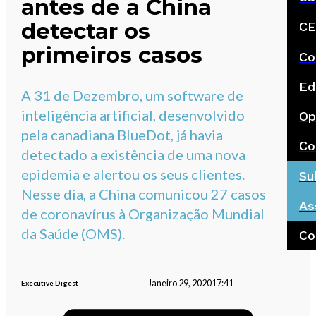
antes de a China
detectar os
CE
primeiros casos
Co
Ed
A 31 de Dezembro, um software de
inteligência artificial, desenvolvido
Op
pela canadiana BlueDot, já havia
Co
detectado a existência de uma nova
epidemia e alertou os seus clientes.
Su
Nesse dia, a China comunicou 27 casos
As
de coronavírus à Organização Mundial
da Saúde (OMS).
Co
Janeiro 29, 2020
17:41
Executive Digest