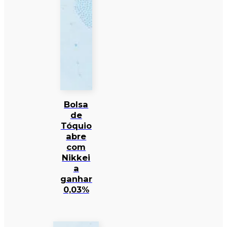
Bolsa
de
Tóquio
abre
com
Nikkei
a
ganhar
0,03%