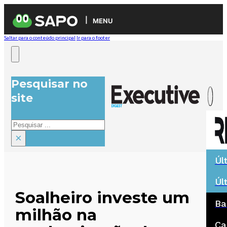
MENU
Saltar para o conteúdo principal
Ir para o footer
Pesquisar no
site
Pesquisar
×
Úl
Úl
Soalheiro investe um
Ba
milhão na
Ca