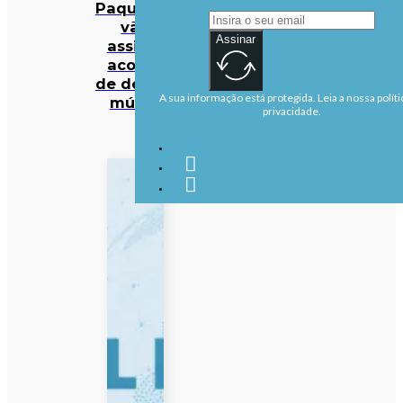
Paquistão
vão
Assinar
assinar
acordo
de defesa
A sua informação está protegida. Leia a nossa políti
mútua
privacidade.