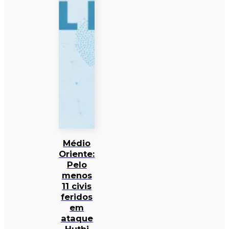
Médio
Oriente:
Pelo
menos
11 civis
feridos
em
ataque
Huthi