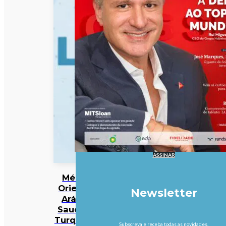
ASSINAR
Médio
Oriente:
Newsletter
Arábia
Saudita,
Turquia e
Subscreva e receba todas as novidades.