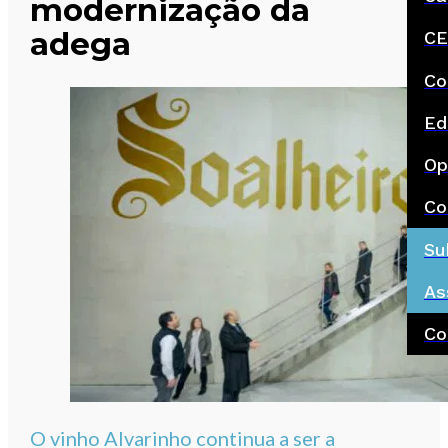
modernização da
adega
CE
Co
Ed
Op
Co
Su
As
Co
O vinho Alvarinho continua a ser a