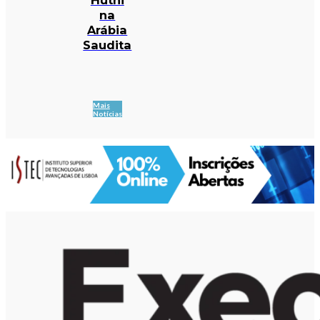
na
Arábia
Saudita
Mais
Notícias