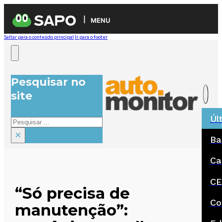
MENU
Saltar para o conteúdo principal
Ir para o footer
Pesquisar no
site
Úl
Pesquisar
×
Ba
Ca
CE
“Só precisa de
Co
manutenção”: