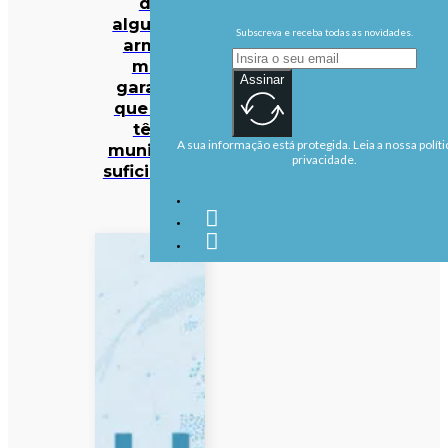
de
algumas
Subscreva e receba todas as novidades.
armas
mas
Assinar
garante
que EUA
têm
A sua informação está protegida. Leia a nossa políti
munições
privacidade.
suficientes