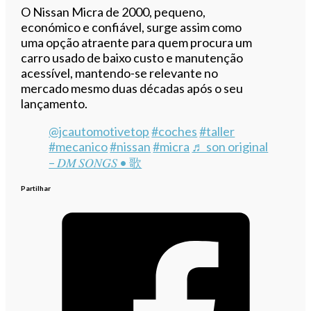
O Nissan Micra de 2000, pequeno,
económico e confiável, surge assim como
uma opção atraente para quem procura um
carro usado de baixo custo e manutenção
acessível, mantendo-se relevante no
mercado mesmo duas décadas após o seu
lançamento.
@jcautomotivetop
#coches
#taller
#mecanico
#nissan
#micra
♬ son original
– 𝐷𝑀 𝑆𝑂𝑁𝐺𝑆 • 歌
Partilhar