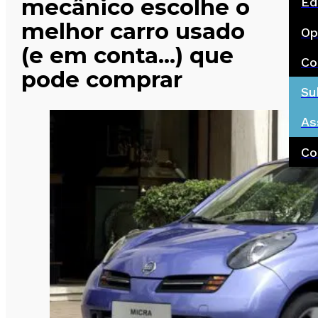
mecânico escolhe o
Ed
melhor carro usado
Op
(e em conta…) que
Co
pode comprar
Su
As
Co