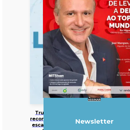
ASSINAR
Trump
reconhece
Newsletter
escassez