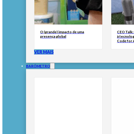
O (grande) impacto de uma
CEO Talk:
presença global
à tecnolog
Code for A
VER MAIS
BARÓMETRO