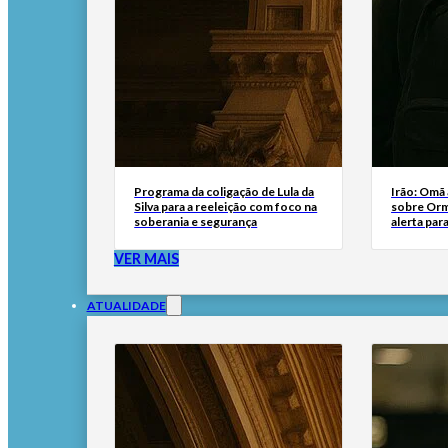
Programa da coligação de Lula da
Irão: Omã
Silva para a reeleição com foco na
sobre Orm
soberania e segurança
alerta par
VER MAIS
ATUALIDADE