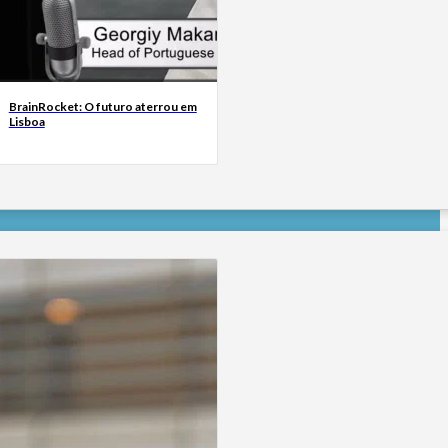
BrainRocket: O futuro aterrou em
Lisboa