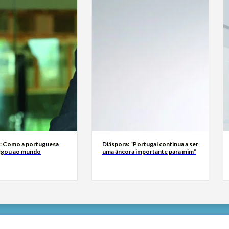
a: Como a portuguesa
Diáspora: “Portugal continua a ser
egou ao mundo
uma âncora importante para mim”