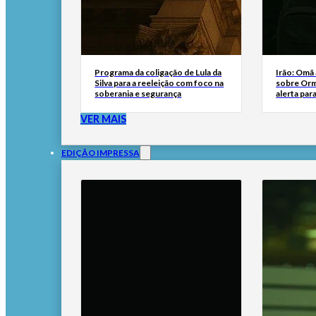
Programa da coligação de Lula da
Irão: Omã
Silva para a reeleição com foco na
sobre Orm
soberania e segurança
alerta par
VER MAIS
EDIÇÃO IMPRESSA