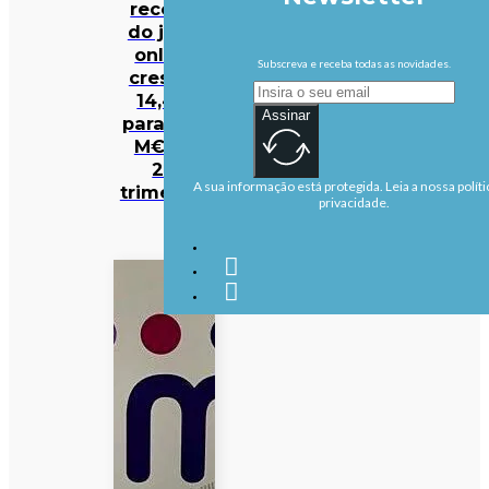
receita
do jogo
online
Subscreva e receba todas as novidades.
crescer
14,4%
Assinar
para 328
M€ no
2.º
A sua informação está protegida. Leia a nossa políti
trimestre
privacidade.