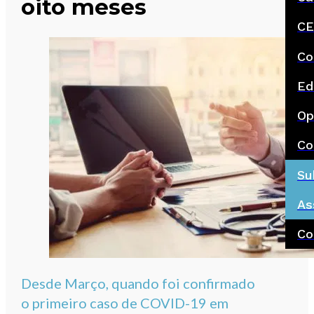
oito meses
CE
Co
Ed
Op
Co
Su
As
Co
Desde Março, quando foi confirmado
o primeiro caso de COVID-19 em