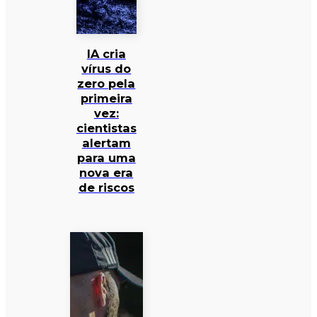
IA cria
vírus do
zero pela
primeira
vez:
cientistas
alertam
para uma
nova era
de riscos