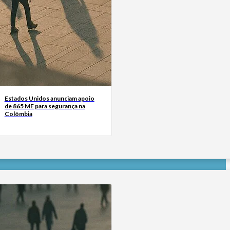
Estados Unidos anunciam apoio
de 865 ME para segurança na
Colômbia