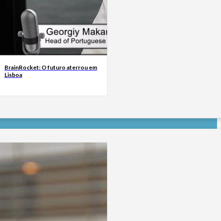
BrainRocket: O futuro aterrou em
Lisboa