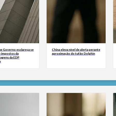
ue Governo esclareça se
China eleva nível de alerta perante
e impostos da
aproximação do tufão Dolphin
ragens da EDP
m