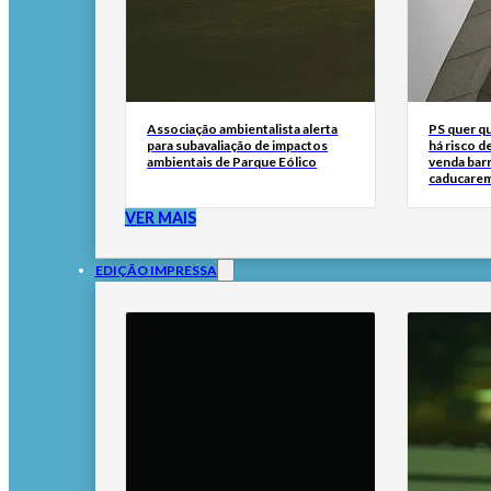
Associação ambientalista alerta
PS quer q
para subavaliação de impactos
há risco d
ambientais de Parque Eólico
venda bar
caducare
VER MAIS
EDIÇÃO IMPRESSA