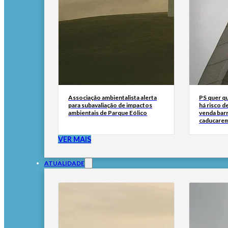
Associação ambientalista alerta
PS quer q
para subavaliação de impactos
há risco d
ambientais de Parque Eólico
venda bar
caducare
VER MAIS
ATUALIDADE