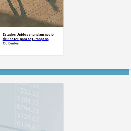
Estados Unidos anunciam apoio
de 865 ME para segurança na
Colômbia