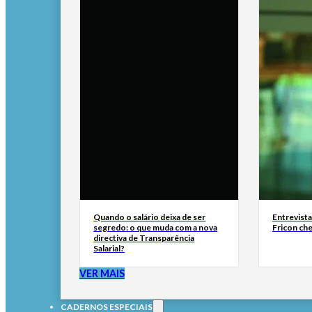
Quando o salário deixa de ser
Entrevist
segredo: o que muda com a nova
Fricon ch
directiva de Transparência
Salarial?
VER MAIS
CADERNOS ESPECIAIS