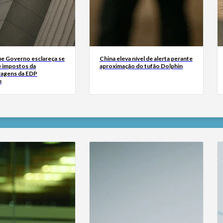
ue Governo esclareça se
China eleva nível de alerta perante
e impostos da
aproximação do tufão Dolphin
ragens da EDP
m