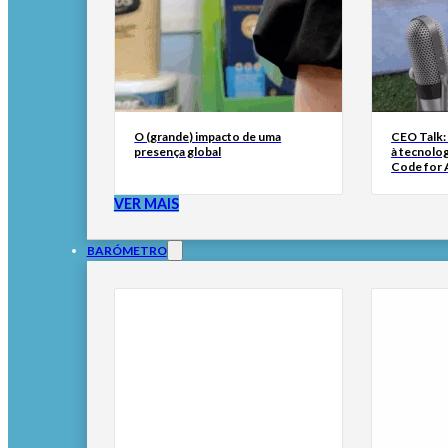
O (grande) impacto de uma
CEO Talk:
presença global
à tecnolog
Code for A
VER MAIS
BARÓMETRO