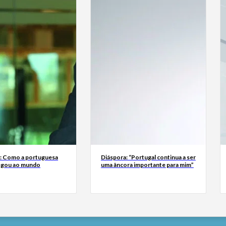
a: Como a portuguesa
Diáspora: “Portugal continua a ser
egou ao mundo
uma âncora importante para mim”