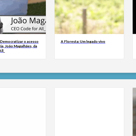
 Democratizar o acesso
A Floresta: Um legado vivo
ia, João Magalhães, da
ll_