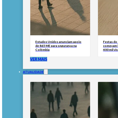
Estados Unidos anunciam apoio
Festas do
de 865 ME para segurança na
começam h
Colômbia
400 mil vi
VER MAIS
ATUALIDADE