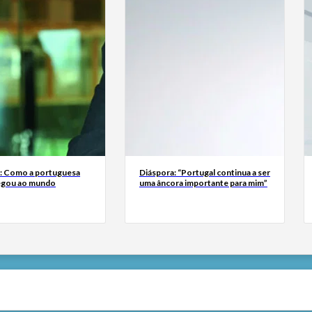
a: Como a portuguesa
Diáspora: “Portugal continua a ser
egou ao mundo
uma âncora importante para mim”