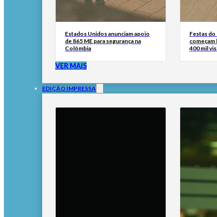
Estados Unidos anunciam apoio
Festas do
de 865 ME para segurança na
começam h
Colômbia
400 mil vi
VER MAIS
EDIÇÃO IMPRESSA