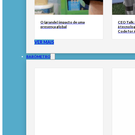
O (grande) impacto de uma
CEO Talk:
presença global
à tecnolog
Code for A
VER MAIS
BARÓMETRO