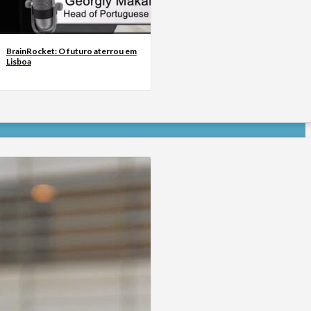
BrainRocket: O futuro aterrou em
Lisboa