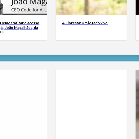
 Democratizar o acesso
A Floresta: Um legado vivo
ia, João Magalhães, da
ll_