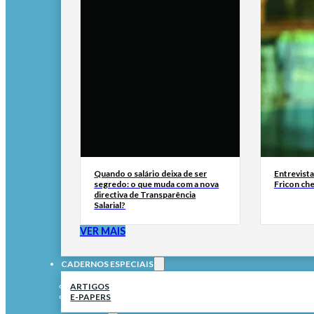
Quando o salário deixa de ser
Entrevist
segredo: o que muda com a nova
Fricon ch
directiva de Transparência
Salarial?
VER MAIS
CADERNOS ESPECIAIS
ARTIGOS
E-PAPERS