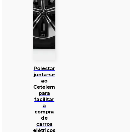
Polestar
junta-se
ao
Cetelem
para
facilitar
a
compra
de
carros
elétricos