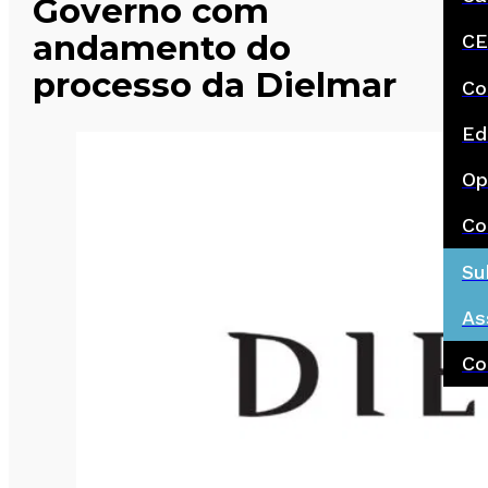
Governo com
andamento do
CE
processo da Dielmar
Co
Ed
Op
Co
Su
As
Co