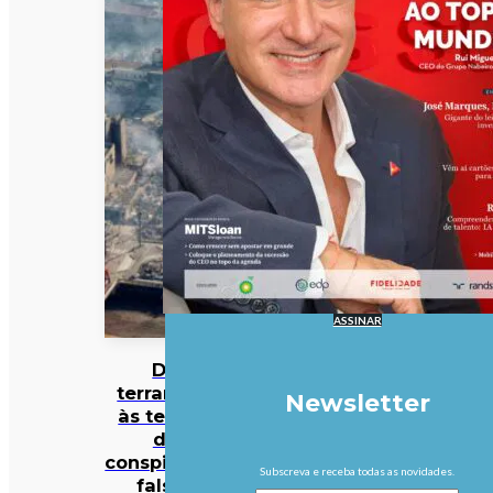
ASSINAR
Do
terramoto
Newsletter
às teorias
da
conspiração:
Subscreva e receba todas as novidades.
falsas