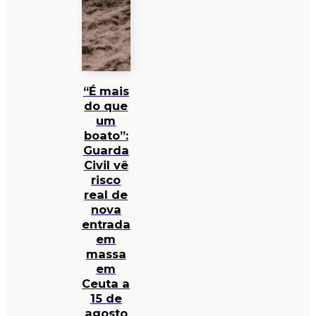
“É mais
do que
um
boato”:
Guarda
Civil vê
risco
real de
nova
entrada
em
massa
em
Ceuta a
15 de
agosto