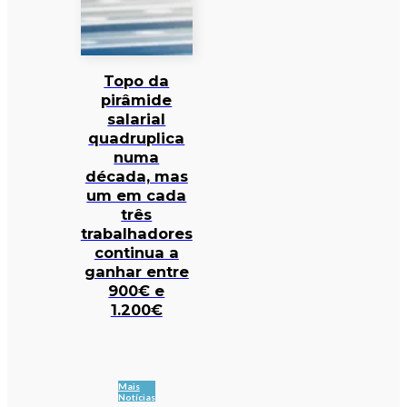
Topo da
pirâmide
salarial
quadruplica
numa
década, mas
um em cada
três
trabalhadores
continua a
ganhar entre
900€ e
1.200€
Mais
Notícias