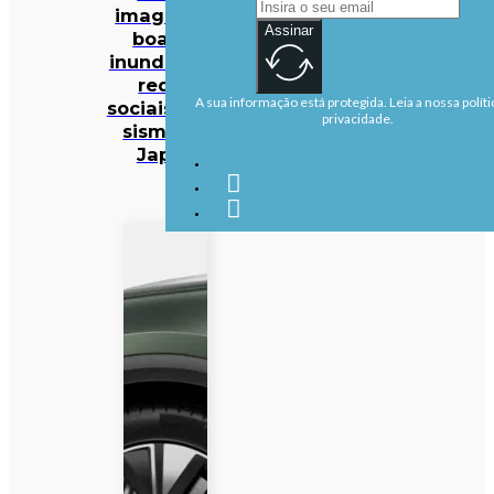
imagens e
Assinar
boatos
inundam as
redes
A sua informação está protegida. Leia a nossa políti
sociais após
privacidade.
sismo no
Japão