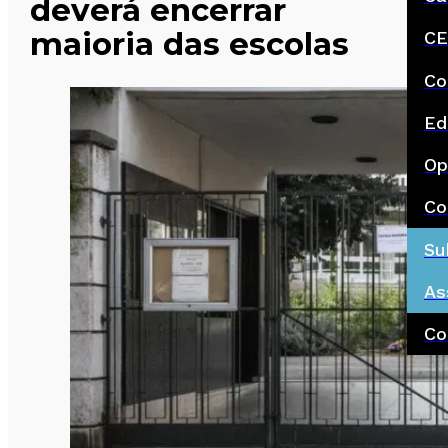
deverá encerrar
maioria das escolas
CE
Co
Ed
Op
Co
Su
As
Co