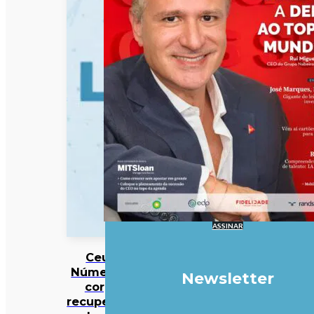
ASSINAR
Ceuta:
Número de
Newsletter
corpos
recuperados