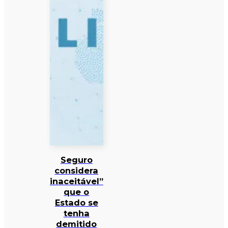
Seguro
considera
inaceitável”
que o
Estado se
tenha
demitido