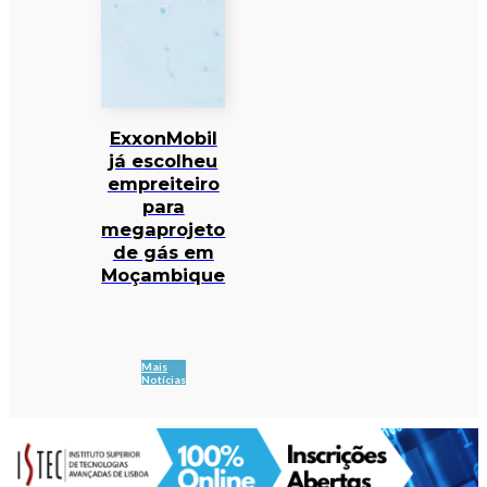
ExxonMobil
já escolheu
empreiteiro
para
megaprojeto
de gás em
Moçambique
Mais
Notícias