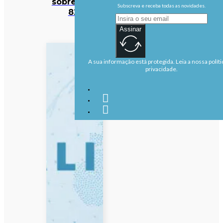
sobre para
Subscreva e receba todas as novidades.
82
Assinar
A sua informação está protegida. Leia a nossa políti
privacidade.