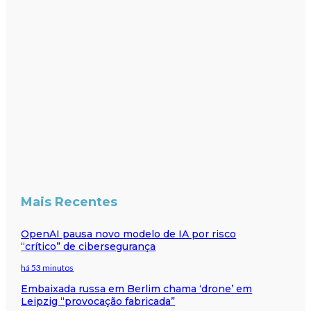
Mais Recentes
OpenAI pausa novo modelo de IA por risco
“crítico” de cibersegurança
há 53 minutos
Embaixada russa em Berlim chama ‘drone’ em
Leipzig “provocação fabricada”