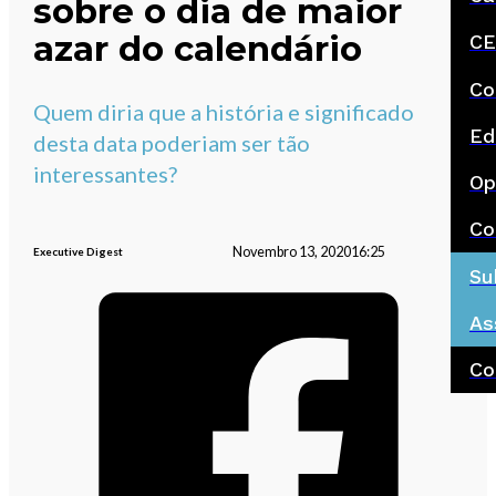
sobre o dia de maior
azar do calendário
CE
Co
Quem diria que a história e significado
Ed
desta data poderiam ser tão
interessantes?
Op
Co
Novembro 13, 2020
16:25
Executive Digest
Su
As
Co