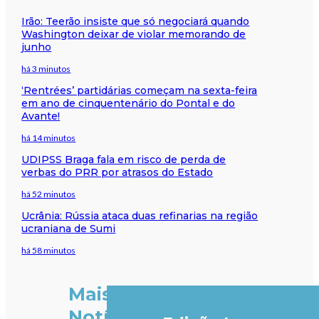
Irão: Teerão insiste que só negociará quando
Washington deixar de violar memorando de
junho
há 3 minutos
‘Rentrées’ partidárias começam na sexta-feira
em ano de cinquentenário do Pontal e do
Avante!
há 14 minutos
UDIPSS Braga fala em risco de perda de
verbas do PRR por atrasos do Estado
há 52 minutos
Ucrânia: Rússia ataca duas refinarias na região
ucraniana de Sumi
há 58 minutos
Mais
Notícias