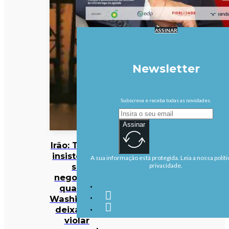
ASSINAR
Newsletter
Subscreva e receba todas as novidades.
Assinar
Irão: Teerão
insiste que
A sua informação está protegida. Leia a nossa políti
só
privacidade.
negociará
quando
Washington
deixar de
violar