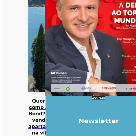
ASSINAR
Quer viver
como James
Bond? Está à
venda um
Newsletter
apartamento
na villa de