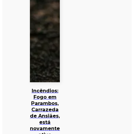
Incêndios:
Fogo em
Parambos,
Carrazeda
de Ansiães,
está
novamente