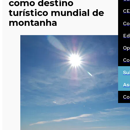
como destino
turístico mundial de
CE
montanha
Co
Ed
Op
Co
Su
As
Co