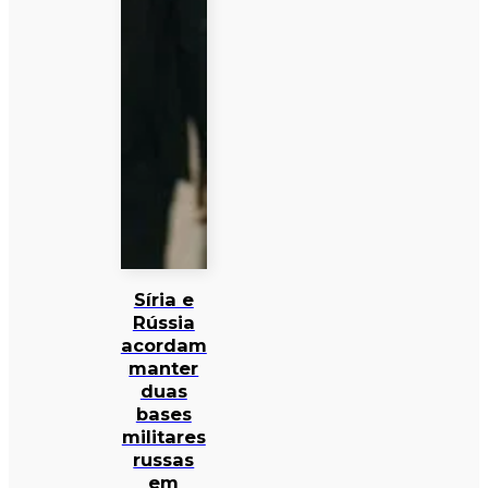
Síria e
Rússia
acordam
manter
duas
bases
militares
russas
em