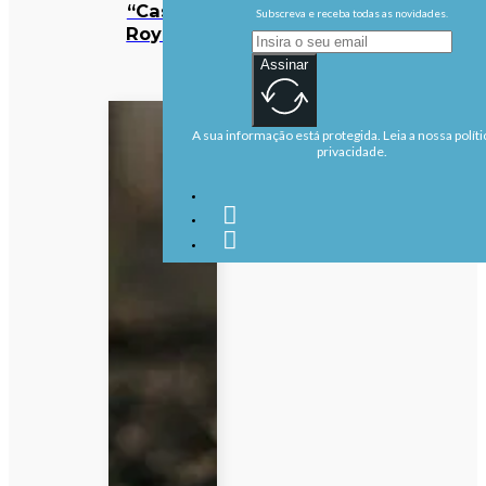
“Casino
Subscreva e receba todas as novidades.
Royale”
Assinar
A sua informação está protegida. Leia a nossa políti
privacidade.