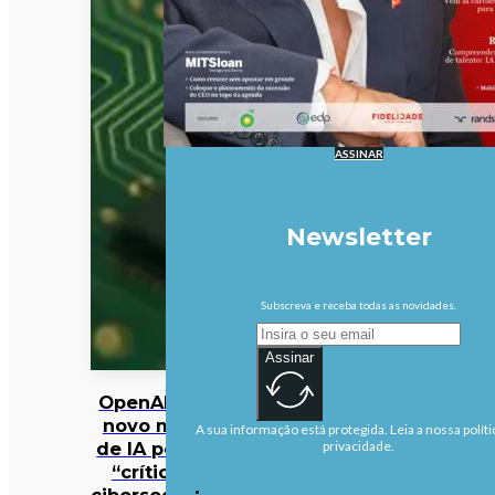
ASSINAR
Newsletter
Subscreva e receba todas as novidades.
Assinar
OpenAI pausa
novo modelo
A sua informação está protegida. Leia a nossa políti
de IA por risco
privacidade.
“crítico” de
cibersegurança