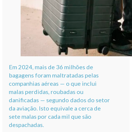
Em 2024, mais de 36 milhões de
bagagens foram maltratadas pelas
companhias aéreas — o que inclui
malas perdidas, roubadas ou
danificadas — segundo dados do setor
da aviação. Isto equivale a cerca de
sete malas por cada mil que são
despachadas.