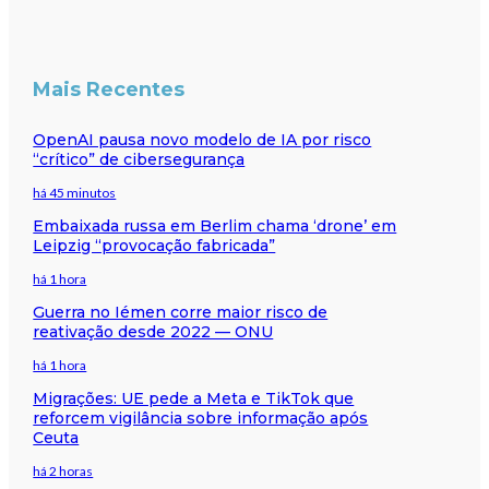
Mais Recentes
OpenAI pausa novo modelo de IA por risco
“crítico” de cibersegurança
há 45 minutos
Embaixada russa em Berlim chama ‘drone’ em
Leipzig “provocação fabricada”
há 1 hora
Guerra no Iémen corre maior risco de
reativação desde 2022 — ONU
há 1 hora
Migrações: UE pede a Meta e TikTok que
reforcem vigilância sobre informação após
Ceuta
há 2 horas