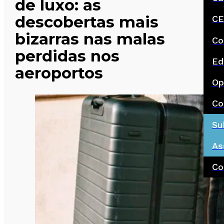
de luxo: as
descobertas mais
CE
bizarras nas malas
Co
perdidas nos
Ed
aeroportos
Op
Co
Su
As
Co