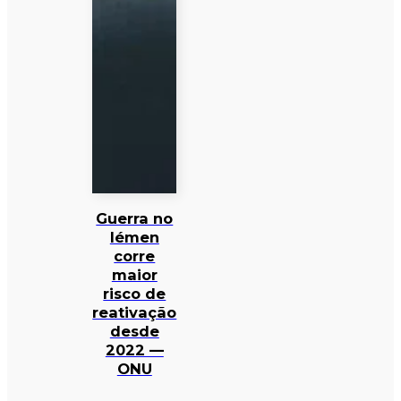
Guerra no
Iémen
corre
maior
risco de
reativação
desde
2022 —
ONU