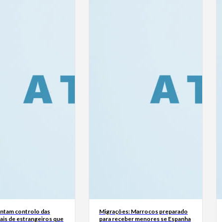
tam controlo das
Migrações: Marrocos preparado
ais de estrangeiros que
para receber menores se Espanha