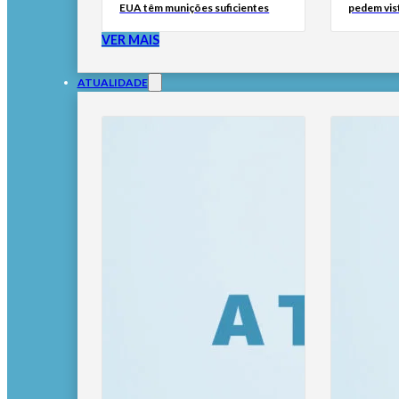
EUA têm munições suficientes
pedem vis
VER MAIS
ATUALIDADE