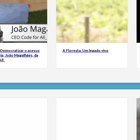
 Democratizar o acesso
A Floresta: Um legado vivo
ia, João Magalhães, da
ll_