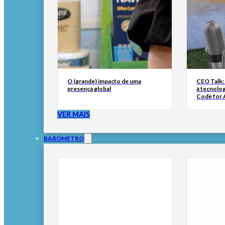
O (grande) impacto de uma
CEO Talk:
presença global
à tecnolog
Code for A
VER MAIS
BARÓMETRO