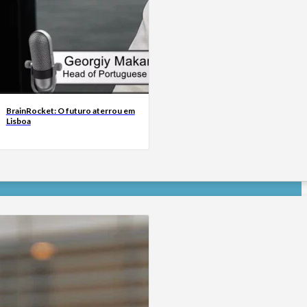
BrainRocket: O futuro aterrou em
Lisboa