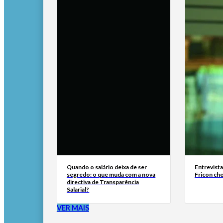
Quando o salário deixa de ser
Entrevist
segredo: o que muda com a nova
Fricon ch
directiva de Transparência
Salarial?
VER MAIS