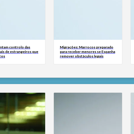
tam controlo das
Migrações: Marrocos preparado
ais de estrangeiros que
para receber menores se Espanha
tos
remover obstáculos legais