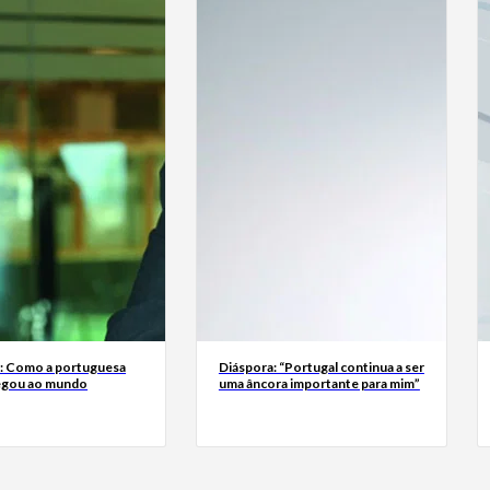
a: Como a portuguesa
Diáspora: “Portugal continua a ser
egou ao mundo
uma âncora importante para mim”