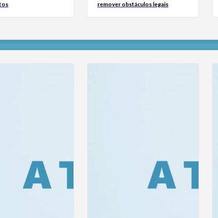
tos
remover obstáculos legais