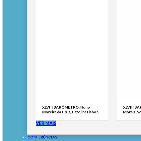
XLVIII BARÓMETRO: Nuno
XLVIII B
Moreira da Cruz, Católica Lisbon
Morais, S
VER MAIS
CONFERÊNCIAS