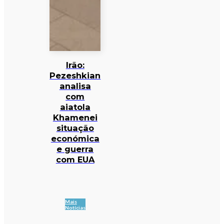
Irão:
Pezeshkian
analisa
com
aiatola
Khamenei
situação
económica
e guerra
com EUA
Mais
Notícias