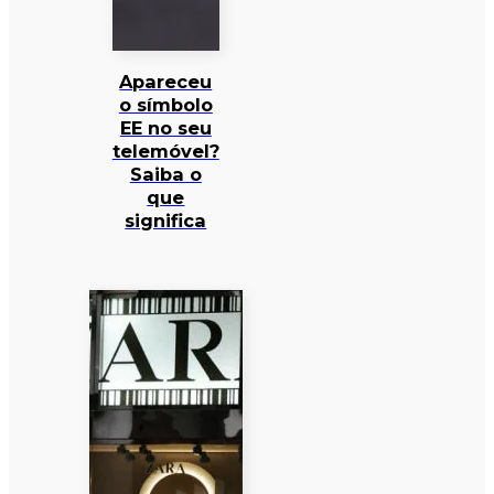
Apareceu
o símbolo
EE no seu
telemóvel?
Saiba o
que
significa