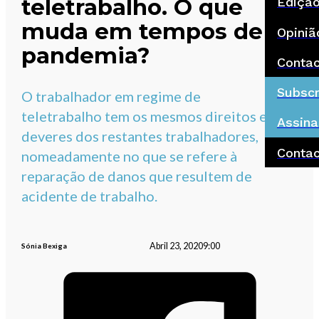
teletrabalho. O que
Ediçã
muda em tempos de
Opiniã
pandemia?
Conta
Subscr
O trabalhador em regime de
teletrabalho tem os mesmos direitos e
Assina
deveres dos restantes trabalhadores,
Conta
nomeadamente no que se refere à
reparação de danos que resultem de
acidente de trabalho.
Abril 23, 2020
9:00
Sónia Bexiga