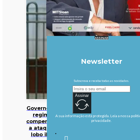
ASSINAR
Newsletter
Subscreva e receba todas as novidades.
Assinar
Governo altera
regime de
A sua informação está protegida. Leia a nossa políti
compensações
privacidade.
a ataques de
lobo ibérico