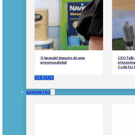
O (grande) impacto de uma
CEO Talk:
presença global
à tecnolog
Code for A
VER MAIS
BARÓMETRO