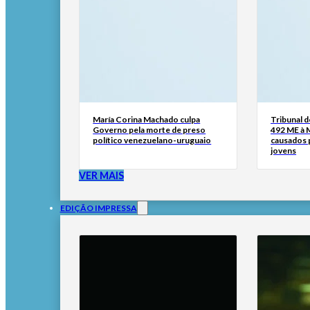
María Corina Machado culpa
Tribunal 
Governo pela morte de preso
492 ME à 
político venezuelano-uruguaio
causados p
jovens
VER MAIS
EDIÇÃO IMPRESSA