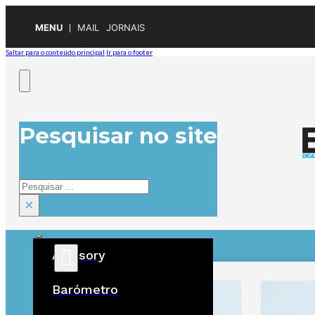
MENU
MAIL
JORNAIS
Saltar para o conteúdo principal
Ir para o footer
Pesquisar no site
Pesquisar
×
Advisory
ÚLTIMAS
Barómetro