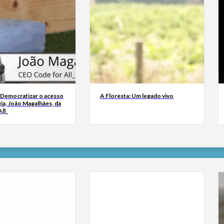
 Democratizar o acesso
A Floresta: Um legado vivo
ia, João Magalhães, da
ll_