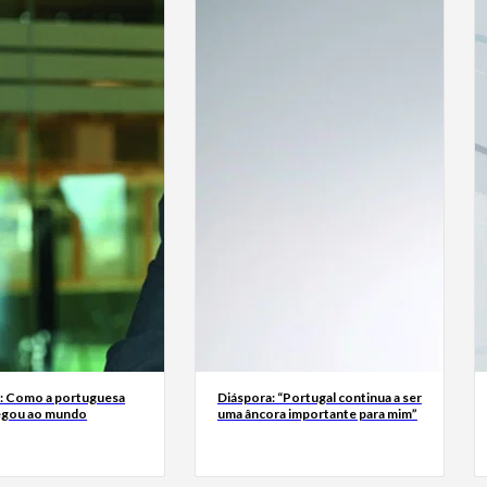
a: Como a portuguesa
Diáspora: “Portugal continua a ser
egou ao mundo
uma âncora importante para mim”