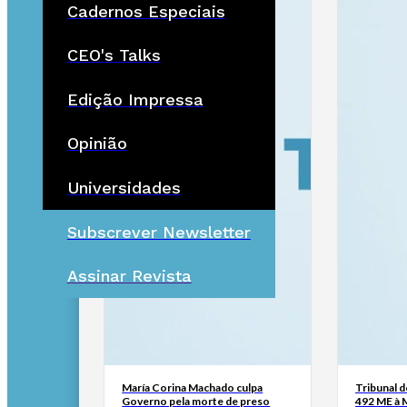
Cadernos Especiais
CEO's Talks
Edição Impressa
Opinião
Universidades
Subscrever Newsletter
Assinar Revista
María Corina Machado culpa
Tribunal 
Governo pela morte de preso
492 ME à 