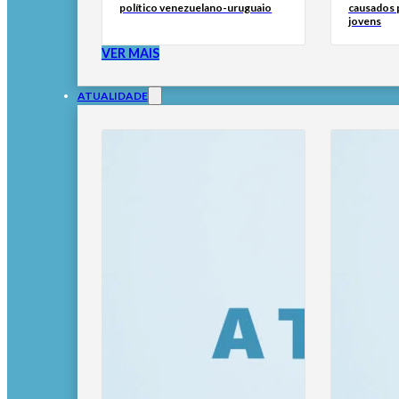
político venezuelano-uruguaio
causados p
jovens
VER MAIS
ATUALIDADE