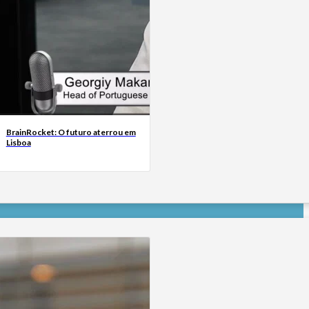
BrainRocket: O futuro aterrou em
Lisboa