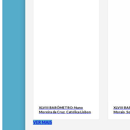
XLVIII BARÓMETRO: Nuno
XLVIII B
Moreira da Cruz, Católica Lisbon
Morais, S
VER MAIS