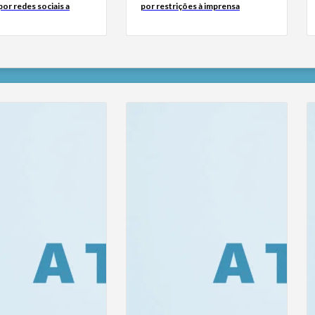
or redes sociais a
por restrições à imprensa