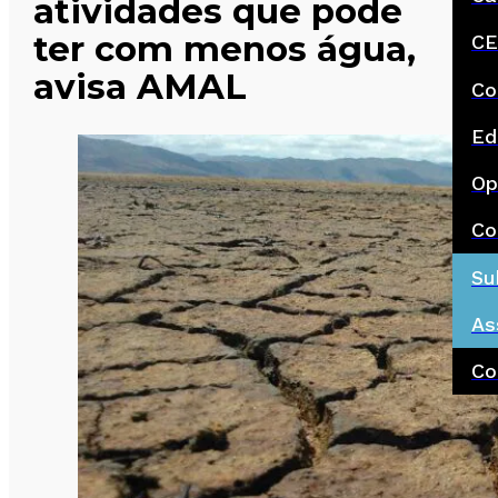
atividades que pode
ter com menos água,
CE
avisa AMAL
Co
Ed
Op
Co
Su
As
Co