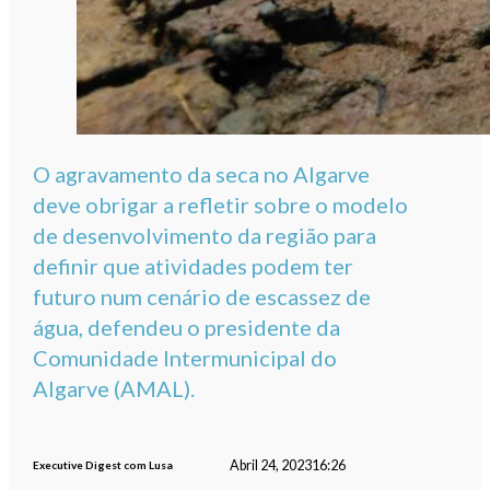
O agravamento da seca no Algarve
deve obrigar a refletir sobre o modelo
de desenvolvimento da região para
definir que atividades podem ter
futuro num cenário de escassez de
água, defendeu o presidente da
Comunidade Intermunicipal do
Algarve (AMAL).
Abril 24, 2023
16:26
Executive Digest com Lusa