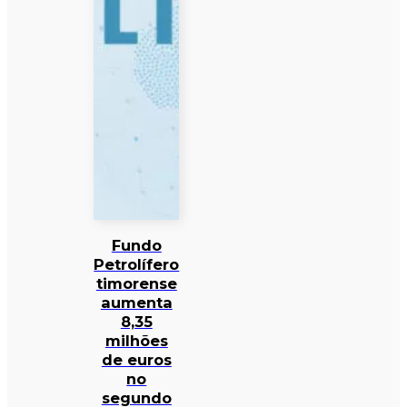
Fundo
Petrolífero
timorense
aumenta
8,35
milhões
de euros
no
segundo