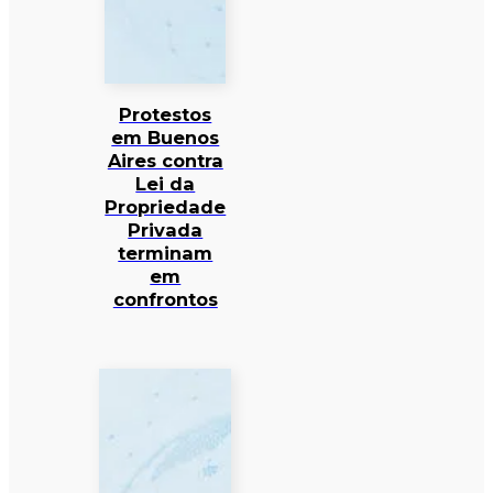
Protestos
em Buenos
Aires contra
Lei da
Propriedade
Privada
terminam
em
confrontos