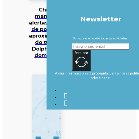
China
mantém
Newsletter
alertas antes
de possível
aproximação
Subscreva e receba todas as novidades.
do tufão
Dolphin no
Assinar
domingo
A sua informação está protegida. Leia a nossa políti
privacidade.