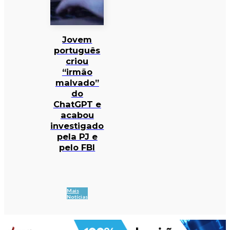
Jovem
português
criou
“irmão
malvado”
do
ChatGPT e
acabou
investigado
pela PJ e
pelo FBI
Mais
Notícias