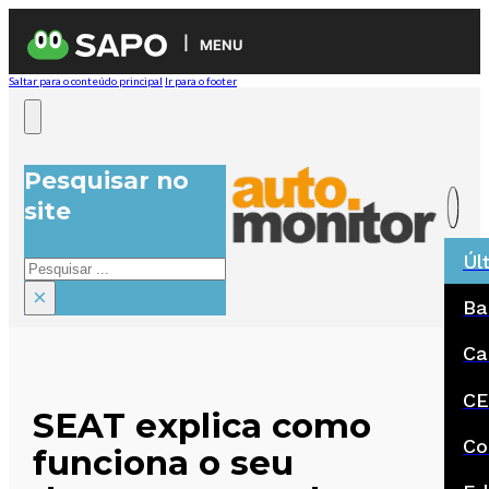
MENU
Saltar para o conteúdo principal
Ir para o footer
Pesquisar no
site
Úl
Pesquisar
×
Ba
Ca
CE
SEAT explica como
Co
funciona o seu