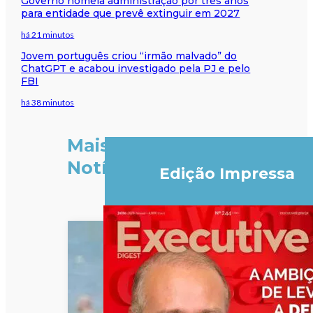
Governo nomeia administração por três anos
para entidade que prevê extinguir em 2027
há 21 minutos
Jovem português criou “irmão malvado” do
ChatGPT e acabou investigado pela PJ e pelo
FBI
há 38 minutos
Mais
Notícias
Edição Impressa