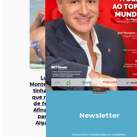
Luís
Montenegro
tinha dito
ASSINAR
que não ia
de férias.
Afinal, foi
Newsletter
para o
Algarve
Subscreva e receba todas as novidades.