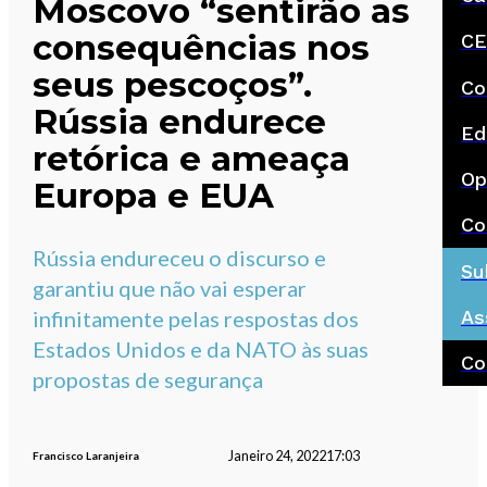
Moscovo “sentirão as
consequências nos
CE
seus pescoços”.
Co
Rússia endurece
Ed
retórica e ameaça
Op
Europa e EUA
Co
Rússia endureceu o discurso e
Su
garantiu que não vai esperar
As
infinitamente pelas respostas dos
Estados Unidos e da NATO às suas
Co
propostas de segurança
Janeiro 24, 2022
17:03
Francisco Laranjeira