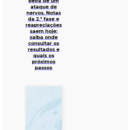
beira de um
ataque de
nervos. Notas
da 2.ª fase e
reapreciações
saem hoje:
saiba onde
consultar os
resultados e
quais os
próximos
passos