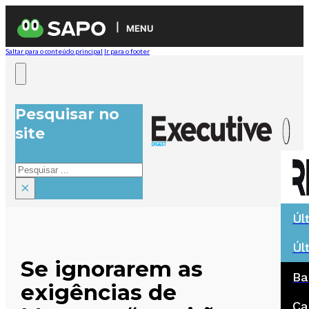
MENU
Saltar para o conteúdo principal
Ir para o footer
Pesquisar no
site
Pesquisar
×
Úl
Úl
Se ignorarem as
Ba
exigências de
Ca