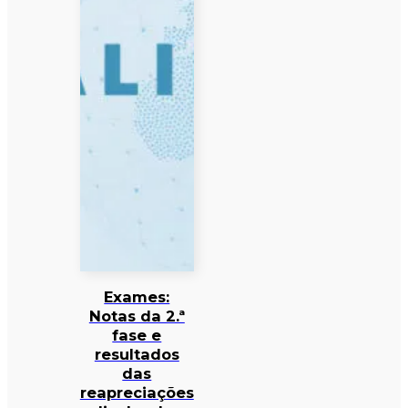
Exames:
Notas da 2.ª
fase e
resultados
das
reapreciações