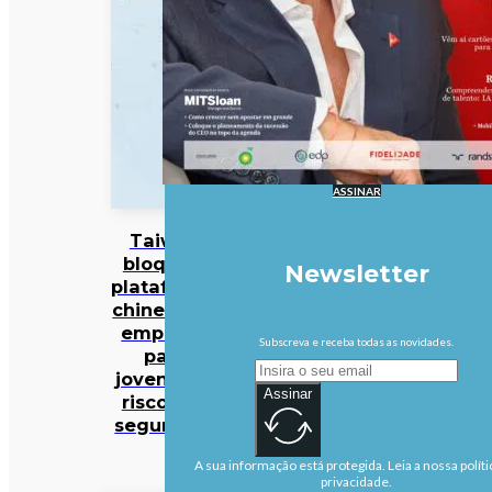
ASSINAR
Taiwan
bloqueia
Newsletter
plataforma
chinesa de
emprego
Subscreva e receba todas as novidades.
para
jovens por
Assinar
riscos de
segurança
A sua informação está protegida. Leia a nossa políti
privacidade.