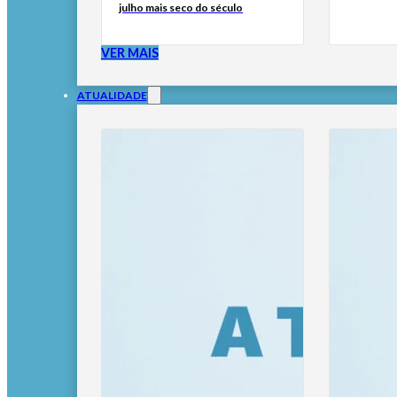
julho mais seco do século
VER MAIS
ATUALIDADE