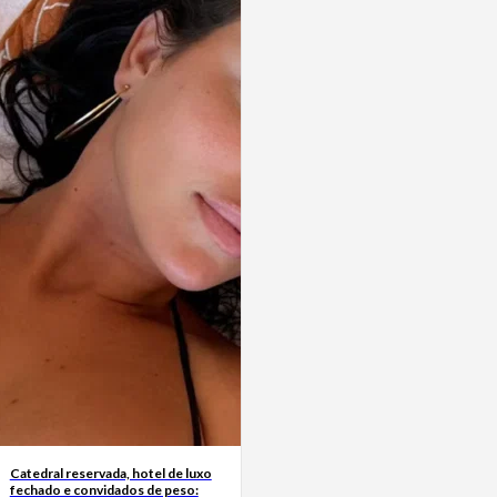
Catedral reservada, hotel de luxo
fechado e convidados de peso: