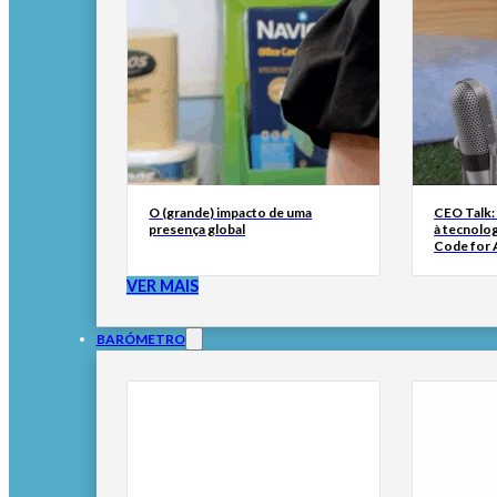
O (grande) impacto de uma
CEO Talk:
presença global
à tecnolog
Code for A
VER MAIS
BARÓMETRO