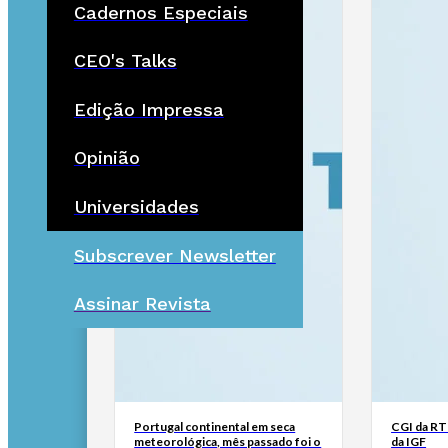
Cadernos Especiais
CEO's Talks
Edição Impressa
Opinião
Universidades
Subscrever Newsletter
Assinar Revista
Portugal continental em seca
CGI da RTP
meteorológica, mês passado foi o
da IGF