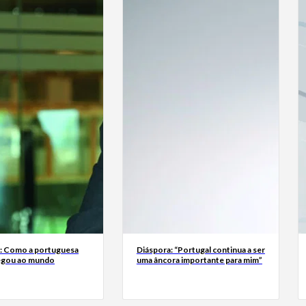
a: Como a portuguesa
Diáspora: “Portugal continua a ser
egou ao mundo
uma âncora importante para mim”