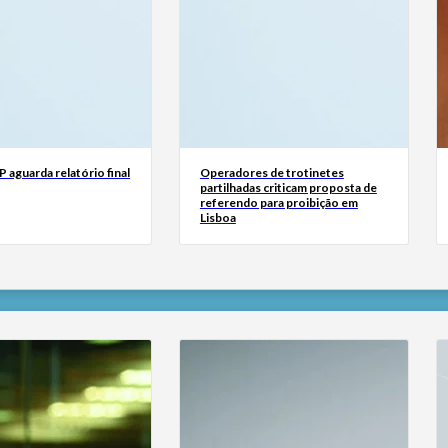
 aguarda relatório final
Operadores de trotinetes
partilhadas criticam proposta de
referendo para proibição em
Lisboa