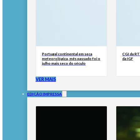
Portugal continental em seca
CGI da RTP
meteorológica, mês passado foi o
da IGF
julho mais seco do século
VER MAIS
EDIÇÃO IMPRESSA