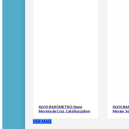
XLVIII BARÓMETRO: Nuno
XLVIII B
Moreira da Cruz, Católica Lisbon
Morais, S
VER MAIS