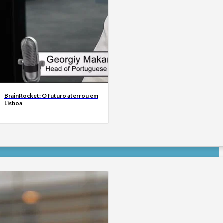
BrainRocket: O futuro aterrou em
Lisboa