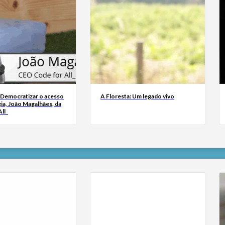
 Democratizar o acesso
A Floresta: Um legado vivo
ia, João Magalhães, da
ll_