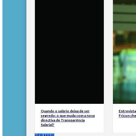
Quando o salário deixa de ser
Entrevist
segredo: o que muda com a nova
Fricon ch
directiva de Transparência
Salarial?
VER MAIS