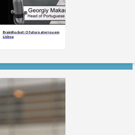
BrainRocket: O futuro aterrou em
Lisboa