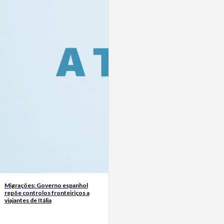
Migrações: Governo espanhol
repõe controlos fronteiriços a
viajantes de Itália