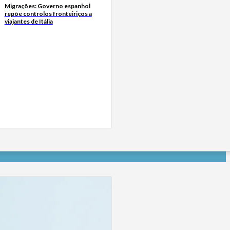
Migrações: Governo espanhol
repõe controlos fronteiriços a
viajantes de Itália