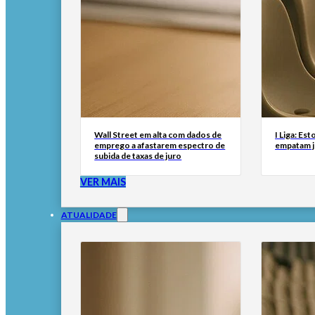
Wall Street em alta com dados de
I Liga: Est
emprego a afastarem espectro de
empatam j
subida de taxas de juro
VER MAIS
ATUALIDADE