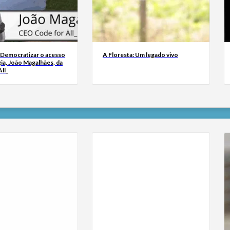
 Democratizar o acesso
A Floresta: Um legado vivo
ia, João Magalhães, da
ll_