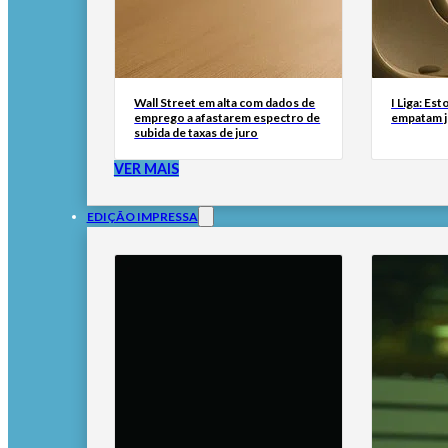
Wall Street em alta com dados de
I Liga: Est
emprego a afastarem espectro de
empatam j
subida de taxas de juro
VER MAIS
EDIÇÃO IMPRESSA