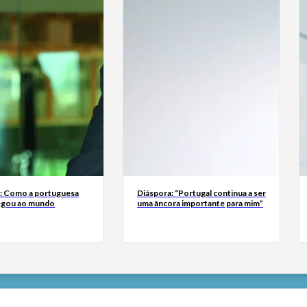
a: Como a portuguesa
Diáspora: “Portugal continua a ser
egou ao mundo
uma âncora importante para mim”