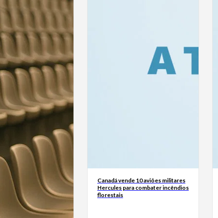
Canadá vende 10 aviões militares
Hercules para combater incêndios
florestais