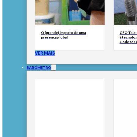
O (grande) impacto de uma
CEO Talk:
presença global
à tecnolog
Code for A
VER MAIS
BARÓMETRO