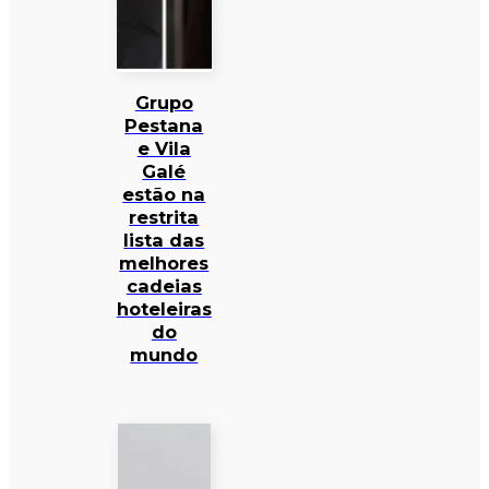
Grupo
Pestana
e Vila
Galé
estão na
restrita
lista das
melhores
cadeias
hoteleiras
do
mundo