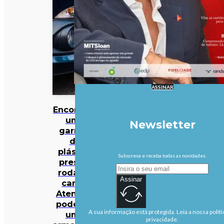
ASSINAR
Encontrou
uma
Newsletter
garrafa
de
plástico
Subscreva e receba todas as novidades.
presa à
roda do
Assinar
carro?
Atenção:
pode ser
A sua informação está protegida. Leia a nossa políti
uma
privacidade.