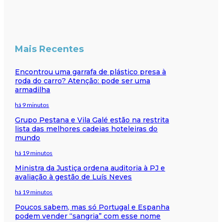
Mais Recentes
Encontrou uma garrafa de plástico presa à
roda do carro? Atenção: pode ser uma
armadilha
há 9 minutos
Grupo Pestana e Vila Galé estão na restrita
lista das melhores cadeias hoteleiras do
mundo
há 19 minutos
Ministra da Justiça ordena auditoria à PJ e
avaliação à gestão de Luís Neves
há 19 minutos
Poucos sabem, mas só Portugal e Espanha
podem vender “sangria” com esse nome