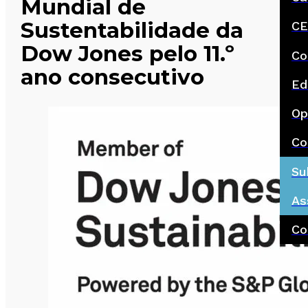
Mundial de
Sustentabilidade da
CE
Dow Jones pelo 11.º
Co
ano consecutivo
Ed
Op
Co
Su
As
Co