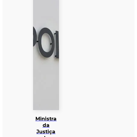
Ministra
da
Justiça