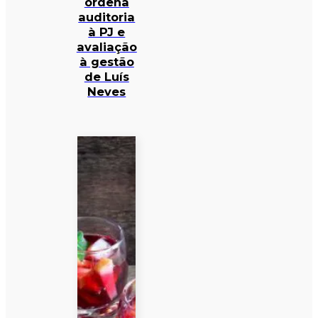
ordena
auditoria
à PJ e
avaliação
à gestão
de Luís
Neves