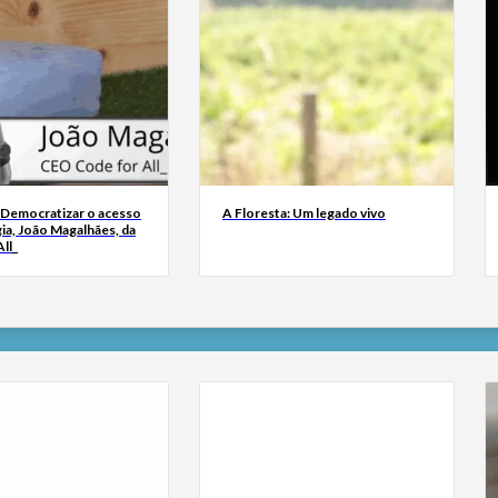
 Democratizar o acesso
A Floresta: Um legado vivo
ia, João Magalhães, da
ll_