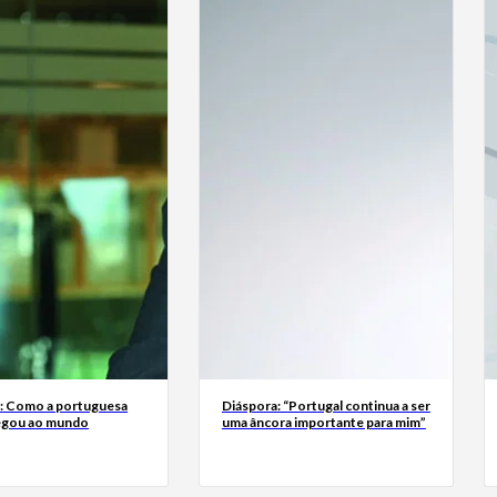
a: Como a portuguesa
Diáspora: “Portugal continua a ser
egou ao mundo
uma âncora importante para mim”