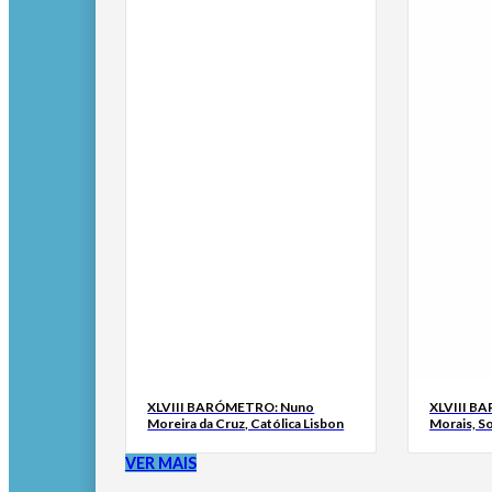
XLVIII BARÓMETRO: Nuno
XLVIII B
Moreira da Cruz, Católica Lisbon
Morais, S
VER MAIS