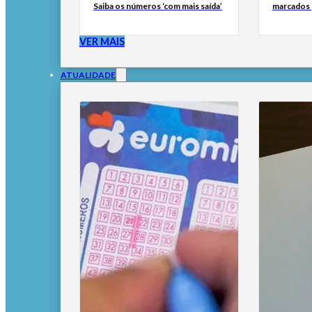
Saiba os números ‘com mais saída’
marcados 
VER MAIS
ATUALIDADE