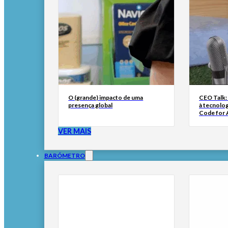
O (grande) impacto de uma
CEO Talk:
presença global
à tecnolog
Code for A
VER MAIS
BARÓMETRO