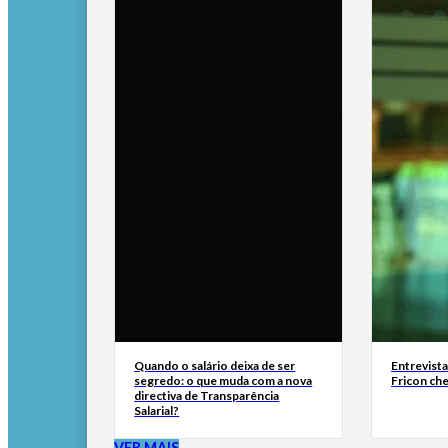
Quando o salário deixa de ser
Entrevist
segredo: o que muda com a nova
Fricon ch
directiva de Transparência
Salarial?
VER MAIS