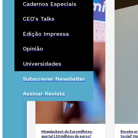
Cadernos Especiais
CEO's Talks
Edição Impressa
Opinião
Universidades
Subscrever Newsletter
Assinar Revista
Megajackpot do Euromilhões:
Recebe pr
que tal 110 milhões de euros?
Social? H