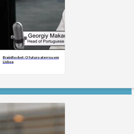
BrainRocket: O futuro aterrou em
Lisboa