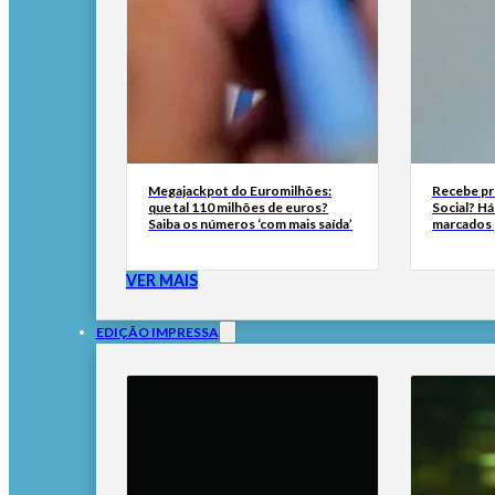
Megajackpot do Euromilhões:
Recebe pr
que tal 110 milhões de euros?
Social? H
Saiba os números ‘com mais saída’
marcados 
VER MAIS
EDIÇÃO IMPRESSA