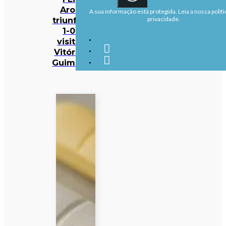
Arouca
A sua informação está protegida. Leia a nossa políti
triunfa por
privacidade.
1-0 na
visita ao
Vitória de
Guimarães