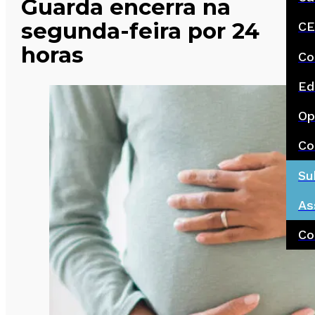
Guarda encerra na
segunda-feira por 24
CE
horas
Co
Ed
Op
Co
Su
As
Co