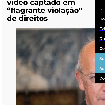
vídeo captado em
“flagrante violação”
CE
de direitos
Co
Ed
Op
Co
Su
As
Co