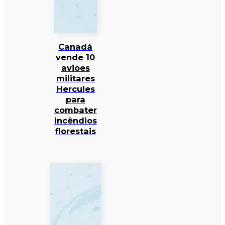
Canadá
vende 10
aviões
militares
Hercules
para
combater
incêndios
florestais