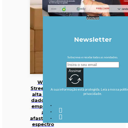
ASSINAR
Newsletter
Subscreva e receba todas as novidades.
Assinar
Wall
Street em
A sua informação está protegida. Leia a nossa políti
alta com
privacidade.
dados de
emprego
a
afastarem
espectro