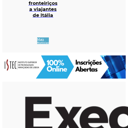
fronteiriços
a viajantes
de Itália
Mais
Notícias