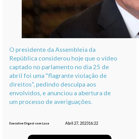
O presidente da Assembleia da
República considerou hoje que o vídeo
captado no parlamento no dia 25 de
abril foi uma “flagrante violação de
direitos”, pedindo desculpa aos
envolvidos, e anunciou a abertura de
um processo de averiguações.
Abril 27, 2023
16:22
Executive Digest com Lusa