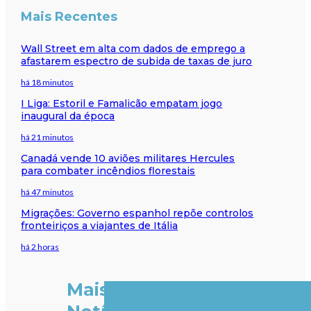
Mais Recentes
Wall Street em alta com dados de emprego a
afastarem espectro de subida de taxas de juro
há 18 minutos
I Liga: Estoril e Famalicão empatam jogo
inaugural da época
há 21 minutos
Canadá vende 10 aviões militares Hercules
para combater incêndios florestais
há 47 minutos
Migrações: Governo espanhol repõe controlos
fronteiriços a viajantes de Itália
há 2 horas
Mais