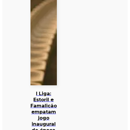
I Liga:
Estoril e
Famalicão
empatam
jogo
inaugural