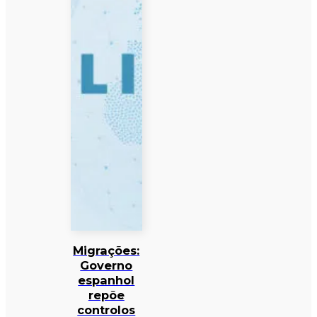
Migrações:
Governo
espanhol
repõe
controlos