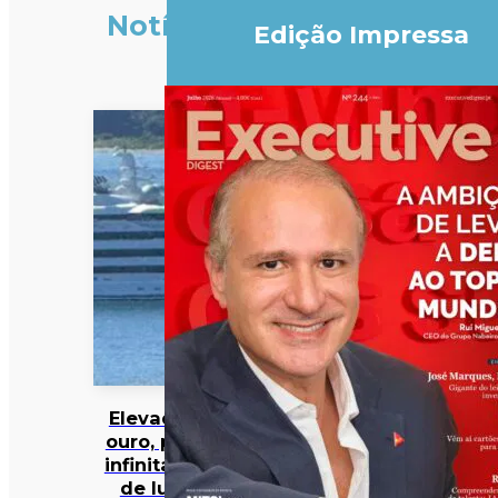
Notícias
Edição Impressa
Elevador de
ouro, piscina
infinita e spa
de luxo: o