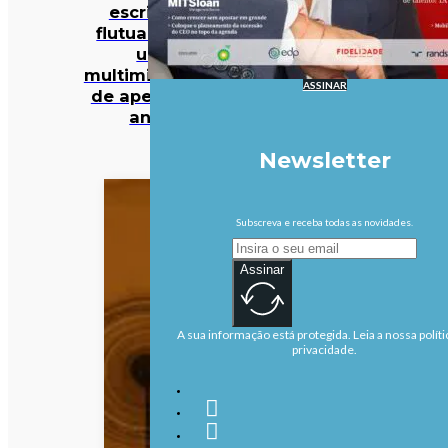
escritório
flutuante de
um
multimilionário
ASSINAR
de apenas 27
anos
Newsletter
Subscreva e receba todas as novidades.
Assinar
A sua informação está protegida. Leia a nossa políti
privacidade.