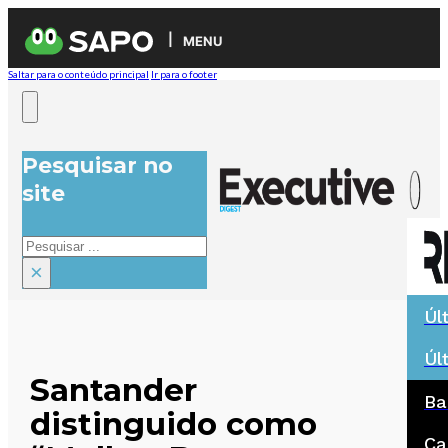
MENU
Saltar para o conteúdo principal
Ir para o footer
Pesquisar no
site
Pesquisar
×
Úl
Úl
Santander
Ba
distinguido como
Ca