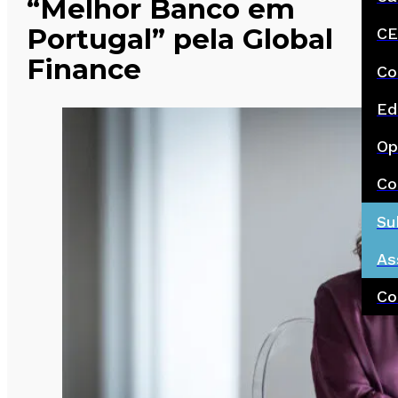
“Melhor Banco em
Portugal” pela Global
CE
Finance
Co
Ed
Op
Co
Su
As
Co