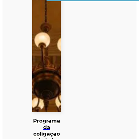
Programa
da
coligação