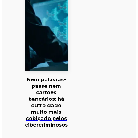
Nem palavras-
passe nem
cartões
bancários: há
outro dado
muito mais
cobiçado pelos
cibercriminosos