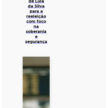
de Lula
da Silva
para a
reeleição
com foco
na
soberania
e
segurança