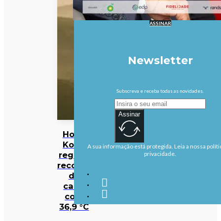
ASSINAR
Newsletter
Subscreva e receba todas as novidades.
Assinar
Hong
Kong
A sua informação está protegida. Leia a nossa políti
regista
privacidade.
recorde
de
calor
com
36,9 °C