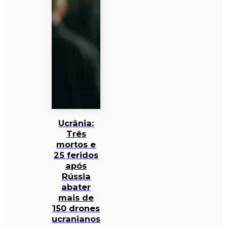
Ucrânia:
Três
mortos e
25 feridos
após
Rússia
abater
mais de
150 drones
ucranianos