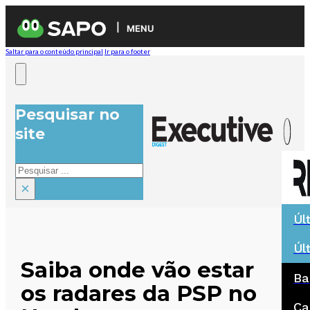
MENU
Saltar para o conteúdo principal
Ir para o footer
Pesquisar no
site
Pesquisar
×
Úl
Úl
Saiba onde vão estar
Ba
os radares da PSP no
Ca