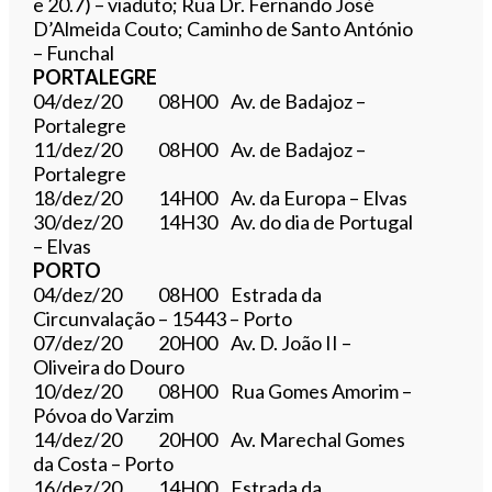
e 20.7) – viaduto; Rua Dr. Fernando José
D’Almeida Couto; Caminho de Santo António
– Funchal
PORTALEGRE
04/dez/20 08H00 Av. de Badajoz –
Portalegre
11/dez/20 08H00 Av. de Badajoz –
Portalegre
18/dez/20 14H00 Av. da Europa – Elvas
30/dez/20 14H30 Av. do dia de Portugal
– Elvas
PORTO
04/dez/20 08H00 Estrada da
Circunvalação – 15443 – Porto
07/dez/20 20H00 Av. D. João II –
Oliveira do Douro
10/dez/20 08H00 Rua Gomes Amorim –
Póvoa do Varzim
14/dez/20 20H00 Av. Marechal Gomes
da Costa – Porto
16/dez/20 14H00 Estrada da