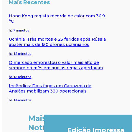
Mais Recentes
Hong Kong regista recorde de calor com 36,9
°C
há 7 minutos
Ucrânia: Três mortos e 25 feridos após Rússia
abater mais de 150 drones ucranianos
há 12 minutos
O mercado emprestou o valor mais alto de
sempre no mês em que as regras apertaram
há 13 minutos
Incêndios: Dois fogos em Carrazeda de
Ansiães mobilizam 330 operacionais
há 14 minutos
Mais
Notícias
Edição Impressa