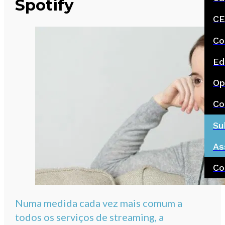
Spotify
CE
Co
Ed
Op
Co
Su
As
Co
Numa medida cada vez mais comum a
todos os serviços de streaming, a