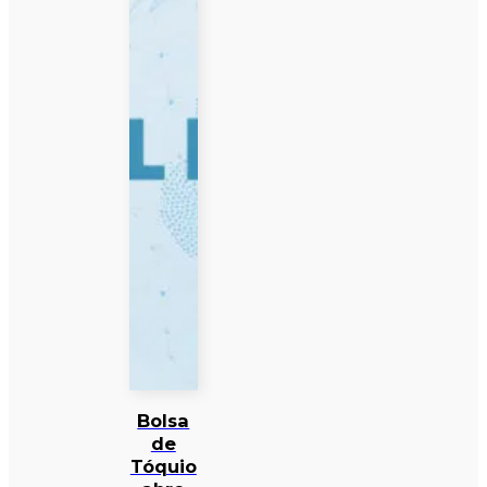
Bolsa
de
Tóquio