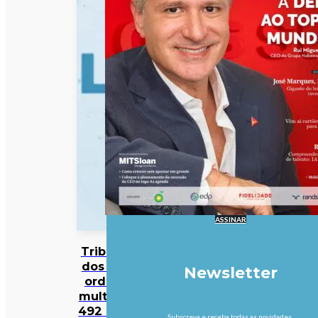
ASSINAR
Tribunal
dos EUA
Newsletter
ordena
multa de
492 ME à
Subscreva e receba todas as novidades.