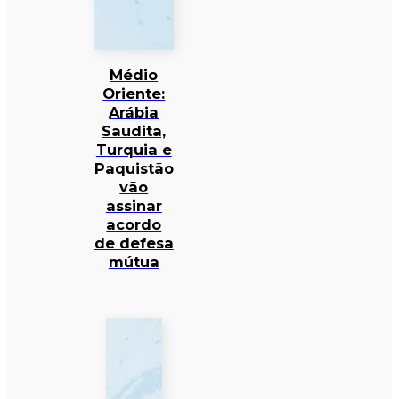
Médio
Oriente:
Arábia
Saudita,
Turquia e
Paquistão
vão
assinar
acordo
de defesa
mútua