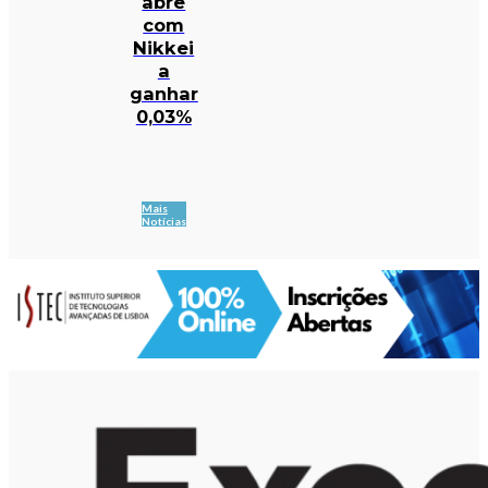
abre
com
Nikkei
a
ganhar
0,03%
Mais
Notícias