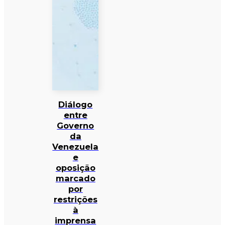
Diálogo
entre
Governo
da
Venezuela
e
oposição
marcado
por
restrições
à
imprensa