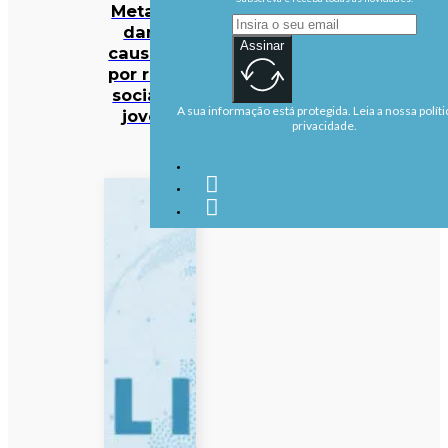
Meta por
danos
Assinar
causados
por redes
sociais a
A sua informação está protegida. Leia a nossa políti
jovens
privacidade.