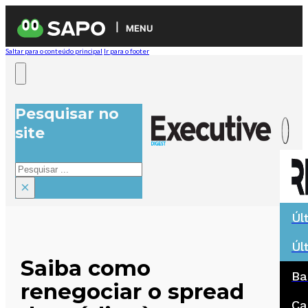
MENU
Saltar para o conteúdo principal
Ir para o footer
Pesquisar no
site
Pesquisar
×
Úl
Úl
Saiba como
Ba
renegociar o spread
Ca