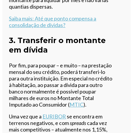
montante para liquidar por mês e não várias
quantias dispersas.
Saiba mais
: Até que ponto compensa a
consolidação de dívidas?
3. Transferir o montante
em dívida
Por fim, para poupar – e muito – na prestação
mensal do seu crédito, poderá transferi-lo
para outra instituição. Em especial no crédito
à habitação, ao passar a dívida para outro
banco normalmente é possível poupar
milhares de euros no Montante Total
Imputado ao Consumidor (
MTIC
).
Uma vez que a
EURIBOR
se encontra em
terrenos negativos, e com
spreads
cada vez
mais competitivos – atualmente nos 1,15%,