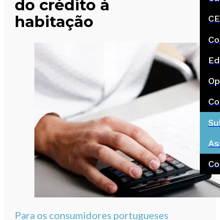
do crédito à
habitação
CE
Co
Ed
Op
Co
Su
As
Co
Para os consumidores portugueses