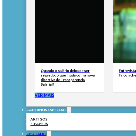
Quando o salário deixa de ser
Entrevist
segredo: o que muda com a nova
Fricon ch
directiva de Transparência
Salarial?
VER MAIS
CADERNOS ESPECIAIS
ARTIGOS
E-PAPERS
CEO TALKS