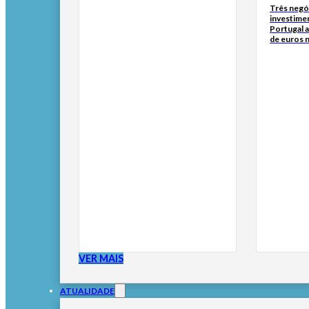
Três negó
investime
Portugal 
de euros 
VER MAIS
ATUALIDADE