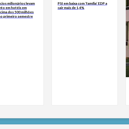
cios milionários levam
PSI em baixa com ‘família’ EDP a
nto em hotéis em
cair mais de 1,4%
acima dos 500 milhões
no primeiro semestre