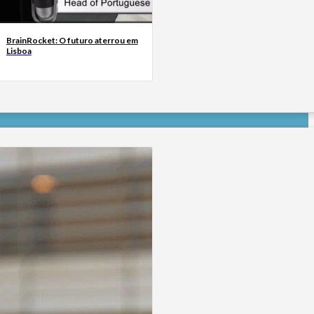
BrainRocket: O futuro aterrou em
Lisboa