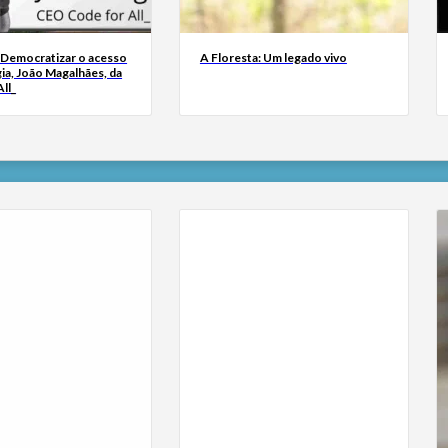
 Democratizar o acesso
A Floresta: Um legado vivo
ia, João Magalhães, da
ll_