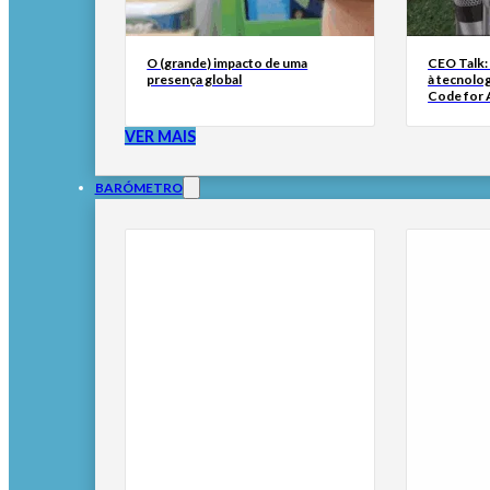
O (grande) impacto de uma
CEO Talk:
presença global
à tecnolog
Code for A
VER MAIS
BARÓMETRO