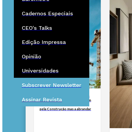
Cadernos Especiais
CEO's Talks
Edição Impressa
Opinião
Universidades
Subscrever Newsletter
Portugal criou 32 mil empresas
Assinar Revista
este ano. Este é o retrato de um
tecido empresarial empurrado
pela Construção mas a abrandar