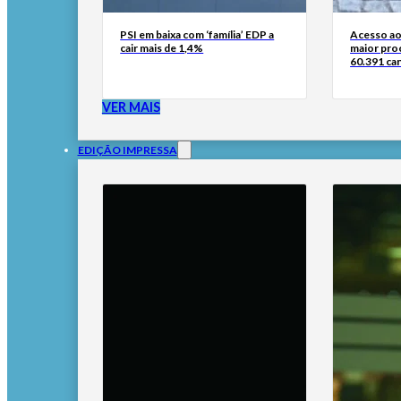
PSI em baixa com ‘família’ EDP a
Acesso ao
cair mais de 1,4%
maior pro
60.391 can
VER MAIS
EDIÇÃO IMPRESSA