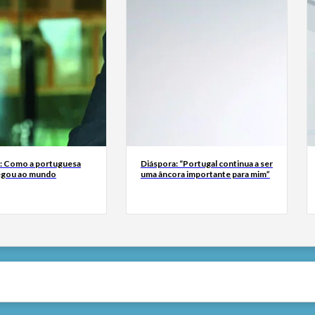
a: Como a portuguesa
Diáspora: “Portugal continua a ser
egou ao mundo
uma âncora importante para mim”