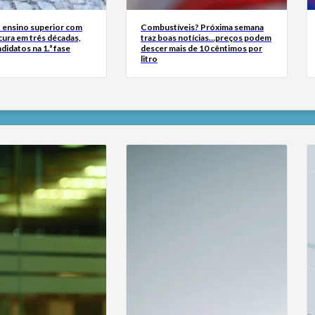
 ensino superior com
Combustíveis? Próxima semana
cura em três décadas,
traz boas notícias…preços podem
didatos na 1.ª fase
descer mais de 10 cêntimos por
litro