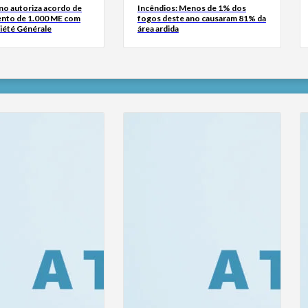
no autoriza acordo de
Incêndios: Menos de 1% dos
ento de 1.000 ME com
fogos deste ano causaram 81% da
iété Générale
área ardida