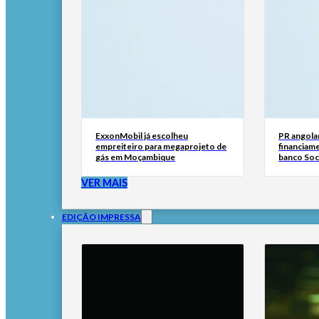
ExxonMobil já escolheu
PR angola
empreiteiro para megaprojeto de
financiam
gás em Moçambique
banco Soc
VER MAIS
EDIÇÃO IMPRESSA