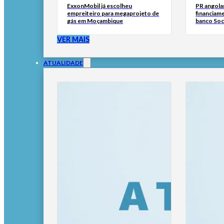
ExxonMobil já escolheu
PR angola
empreiteiro para megaprojeto de
financiam
gás em Moçambique
banco Soc
VER MAIS
ATUALIDADE