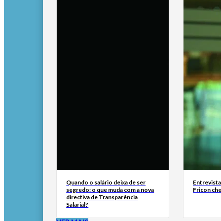
Quando o salário deixa de ser
Entrevist
segredo: o que muda com a nova
Fricon ch
directiva de Transparência
Salarial?