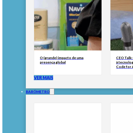
O (grande) impacto de uma
CEO Talk:
presença global
à tecnolog
Code for A
VER MAIS
BARÓMETRO