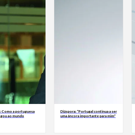
a: Como a portuguesa
Diáspora: “Portugal continua a ser
egou ao mundo
uma âncora importante para mim”