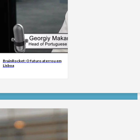
BrainRocket: O futuro aterrou em
Lisboa