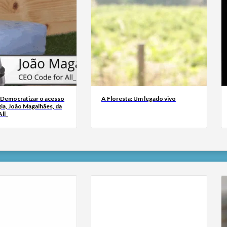
 Democratizar o acesso
A Floresta: Um legado vivo
ia, João Magalhães, da
ll_