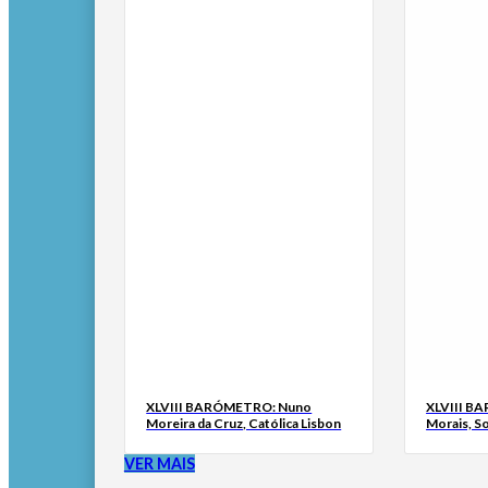
XLVIII BARÓMETRO: Nuno
XLVIII B
Moreira da Cruz, Católica Lisbon
Morais, S
VER MAIS