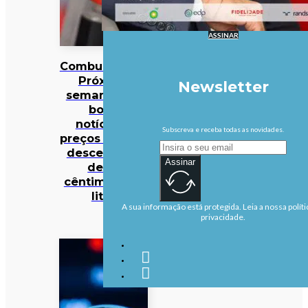
ASSINAR
Combustíveis?
Próxima
Newsletter
semana traz
boas
notícias…
Subscreva e receba todas as novidades.
preços podem
descer mais
Assinar
de 10
cêntimos por
litro
A sua informação está protegida. Leia a nossa políti
privacidade.