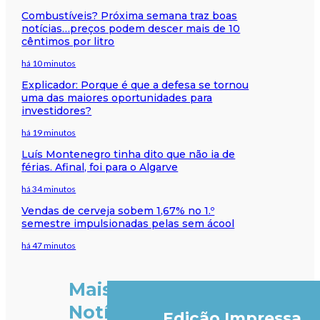
Combustíveis? Próxima semana traz boas
notícias…preços podem descer mais de 10
cêntimos por litro
há 10 minutos
Explicador: Porque é que a defesa se tornou
uma das maiores oportunidades para
investidores?
há 19 minutos
Luís Montenegro tinha dito que não ia de
férias. Afinal, foi para o Algarve
há 34 minutos
Vendas de cerveja sobem 1,67% no 1.º
semestre impulsionadas pelas sem ácool
há 47 minutos
Mais
Notícias
Edição Impressa