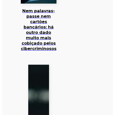
Nem palavras-
passe nem
cartões
bancários: há
outro dado
muito mais
cobiçado pelos
cibercriminosos