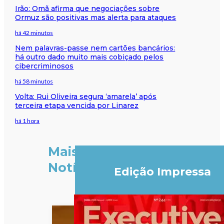
Irão: Omã afirma que negociações sobre
Ormuz são positivas mas alerta para ataques
há 42 minutos
Nem palavras-passe nem cartões bancários:
há outro dado muito mais cobiçado pelos
cibercriminosos
há 58 minutos
Volta: Rui Oliveira segura ‘amarela’ após
terceira etapa vencida por Linarez
há 1 hora
Mais
Notícias
Edição Impressa