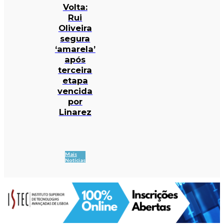
Volta:
Rui
Oliveira
segura
‘amarela’
após
terceira
etapa
vencida
por
Linarez
Mais
Notícias