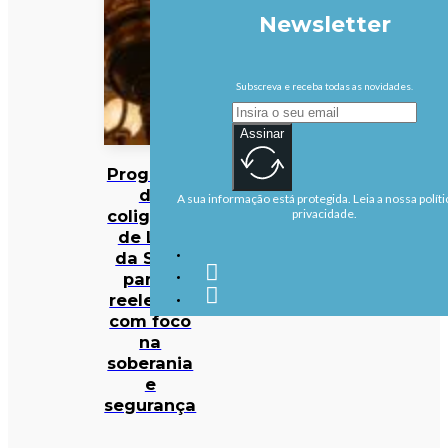
Newsletter
Subscreva e receba todas as novidades.
Assinar
Programa
da
A sua informação está protegida. Leia a nossa políti
coligação
privacidade.
de Lula
da Silva
para a
reeleição
com foco
na
soberania
e
segurança