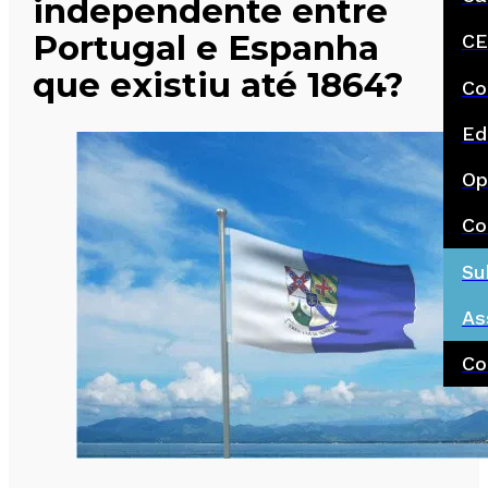
independente entre
Portugal e Espanha
CE
que existiu até 1864?
Co
Ed
Op
Co
Su
As
Co