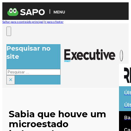
MENU
Saltar para o conteúdo principal
Ir para o footer
Pesquisar no
site
Pesquisar
×
Úl
Úl
Sabia que houve um
Ba
microestado
Ca