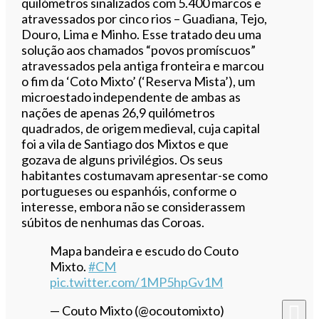
quilómetros sinalizados com 5.400 marcos e
atravessados ​​por cinco rios – Guadiana, Tejo,
Douro, Lima e Minho. Esse tratado deu uma
solução aos chamados “povos promíscuos”
atravessados ​​pela antiga fronteira e marcou
o fim da ‘Coto Mixto’ (‘Reserva Mista’), um
microestado independente de ambas as
nações de apenas 26,9 quilómetros
quadrados, de origem medieval, cuja capital
foi a vila de Santiago dos Mixtos e que
gozava de alguns privilégios. Os seus
habitantes costumavam apresentar-se como
portugueses ou espanhóis, conforme o
interesse, embora não se considerassem
súbitos de nenhumas das Coroas.
Mapa bandeira e escudo do Couto
Mixto.
#CM
pic.twitter.com/1MP5hpGv1M
— Couto Mixto (@ocoutomixto)