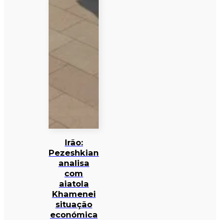
Irão:
Pezeshkian
analisa
com
aiatola
Khamenei
situação
económica