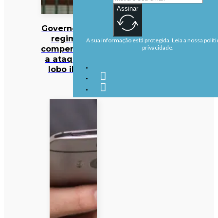
Assinar
Governo altera
regime de
A sua informação está protegida. Leia a nossa políti
compensações
privacidade.
a ataques de
lobo ibérico