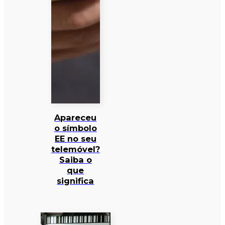
Apareceu
o símbolo
EE no seu
telemóvel?
Saiba o
que
significa