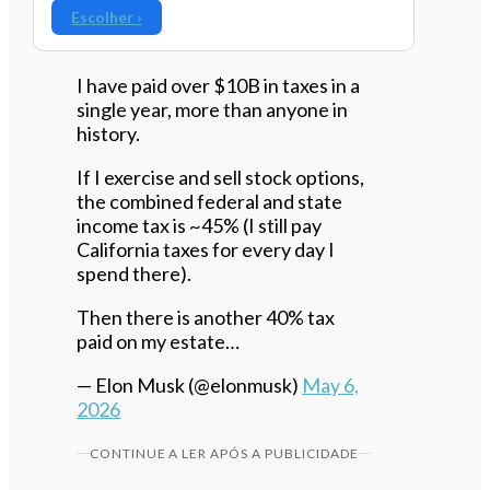
Escolher ›
I have paid over $10B in taxes in a
single year, more than anyone in
history.
If I exercise and sell stock options,
the combined federal and state
income tax is ~45% (I still pay
California taxes for every day I
spend there).
Then there is another 40% tax
paid on my estate…
— Elon Musk (@elonmusk)
May 6,
2026
CONTINUE A LER APÓS A PUBLICIDADE