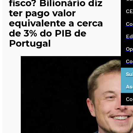
fisco? Bilionário diz
ter pago valor
CE
equivalente a cerca
Co
de 3% do PIB de
Ed
Portugal
Op
Co
Su
As
Co