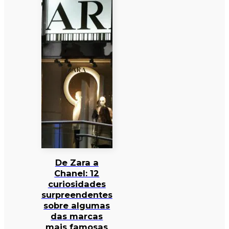
De Zara a
Chanel: 12
curiosidades
surpreendentes
sobre algumas
das marcas
mais famosas