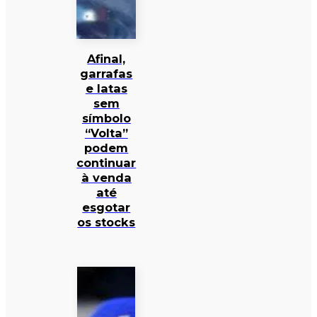
Afinal,
garrafas
e latas
sem
símbolo
“Volta”
podem
continuar
à venda
até
esgotar
os stocks