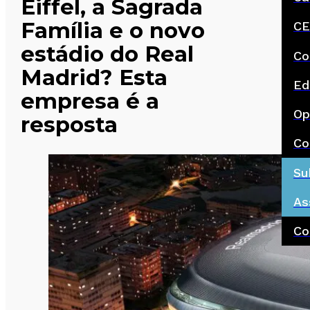
Eiffel, a Sagrada
Família e o novo
CE
estádio do Real
Co
Madrid? Esta
Ed
empresa é a
Op
resposta
Co
Su
As
Co