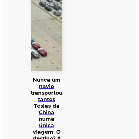
Nunca um
navio
transportou
tantos
Teslas da
China
numa
única
viagem. O
destino? A