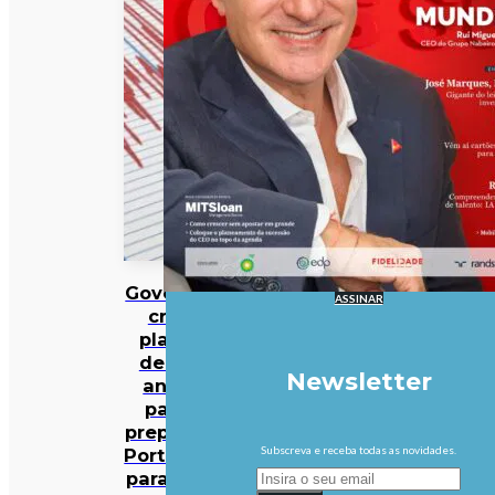
Governo
ASSINAR
cria
plano
de 30
Newsletter
anos
para
preparar
Subscreva e receba todas as novidades.
Portugal
para um