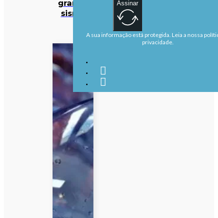
grande
Assinar
sismo
A sua informação está protegida. Leia a nossa políti
privacidade.