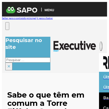
MENU
Saltar para o conteúdo principal
Ir para o footer
Pesquisar no
site
Pesquisar
×
Úl
Úl
Sabe o que têm em
Ba
comum a Torre
Ca