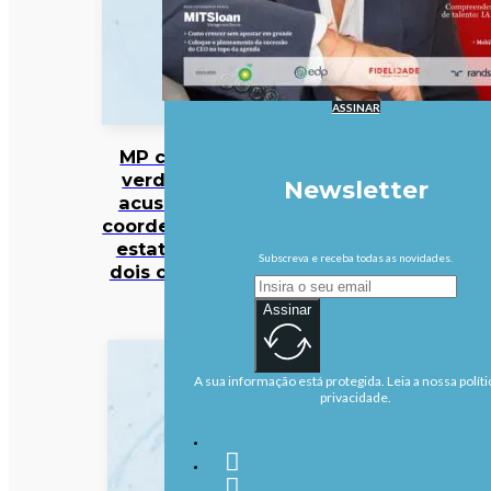
ASSINAR
MP cabo-
verdiano
Newsletter
acusa ex-
coordenador
estatal de
Subscreva e receba todas as novidades.
dois crimes
Assinar
A sua informação está protegida. Leia a nossa políti
privacidade.