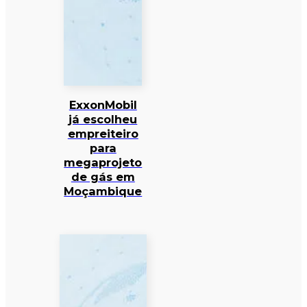
ExxonMobil
já escolheu
empreiteiro
para
megaprojeto
de gás em
Moçambique