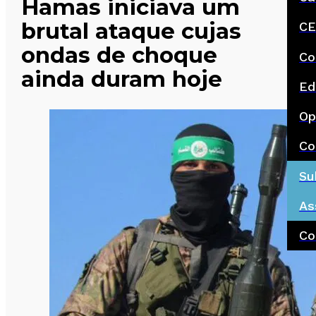
Hamas iniciava um
brutal ataque cujas
CE
ondas de choque
Co
ainda duram hoje
Ed
Op
Co
Su
As
Co