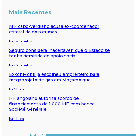
Mais Recentes
MP cabo-verdiano acusa ex-coordenador
estatal de dois crimes
há 36 minutos
Seguro considera inaceitável” que o Estado se
tenha demitido do apoio social
há 45 minutos
ExxonMobil já escolheu empreiteiro para
megaprojeto de gás em Moçambique
há 1 hora
PR angolano autoriza acordo de
financiamento de 1.000 ME com banco
Société Générale
há 1 hora