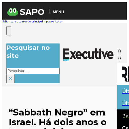
MENU
Saltar para o conteúdo principal
Ir para o footer
Pesquisar no
site
Pesquisar
×
Úl
Úl
“Sabbath Negro” em
Ba
Israel. Há dois anos o
Ca