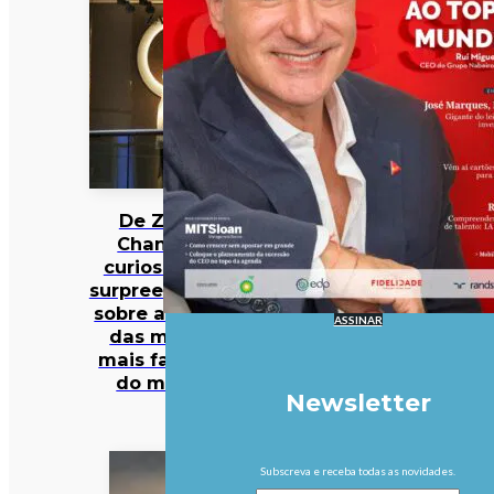
De Zara a
Chanel: 12
curiosidades
surpreendentes
sobre algumas
ASSINAR
das marcas
mais famosas
do mundo
Newsletter
Subscreva e receba todas as novidades.