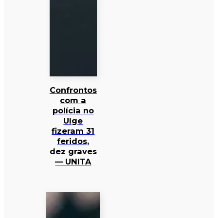
Confrontos
com a
polícia no
Uíge
fizeram 31
feridos,
dez graves
— UNITA