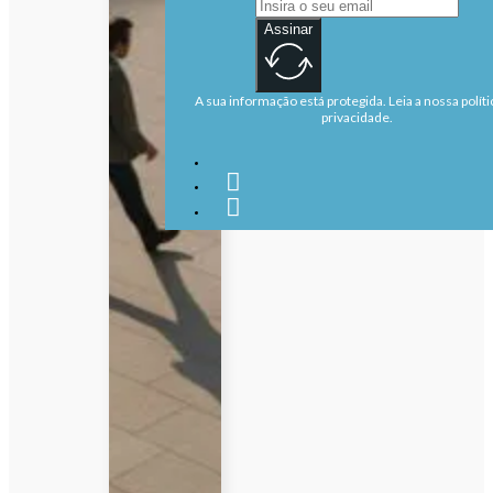
Assinar
A sua informação está protegida. Leia a nossa políti
privacidade.