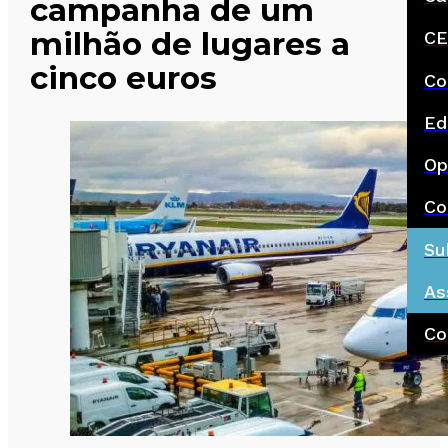
campanha de um
milhão de lugares a
CE
cinco euros
Co
Ed
Op
Co
Su
As
Co