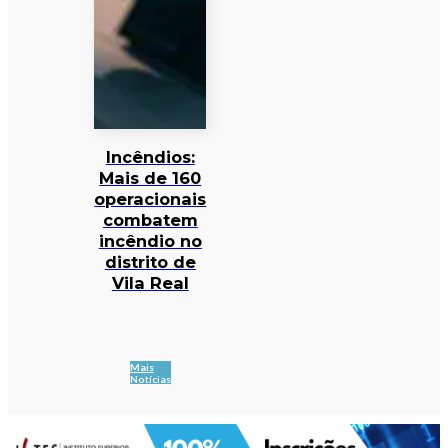
Incêndios:
Mais de 160
operacionais
combatem
incêndio no
distrito de
Vila Real
Mais
Notícias