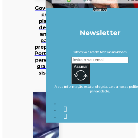
Governo
ASSINAR
cria
plano
de 30
Newsletter
anos
para
preparar
Subscreva e receba todas as novidades.
Portugal
para um
grande
Assinar
sismo
A sua informação está protegida. Leia a nossa políti
privacidade.