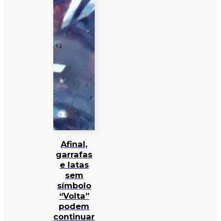
Afinal,
garrafas
e latas
sem
símbolo
“Volta”
podem
continuar