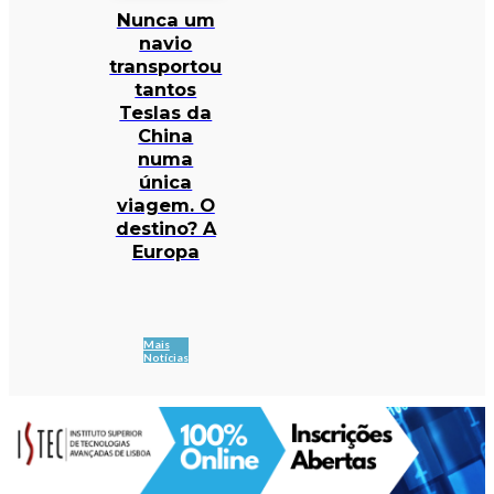
Nunca um
navio
transportou
tantos
Teslas da
China
numa
única
viagem. O
destino? A
Europa
Mais
Notícias