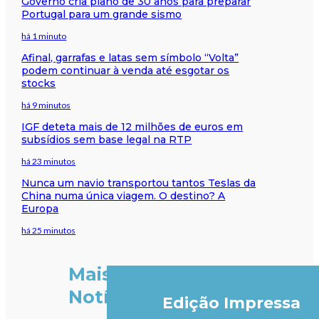
Governo cria plano de 30 anos para preparar
Portugal para um grande sismo
há 1 minuto
Afinal, garrafas e latas sem símbolo “Volta”
podem continuar à venda até esgotar os
stocks
há 9 minutos
IGF deteta mais de 12 milhões de euros em
subsídios sem base legal na RTP
há 23 minutos
Nunca um navio transportou tantos Teslas da
China numa única viagem. O destino? A
Europa
há 25 minutos
Mais
Notícias
Edição Impressa