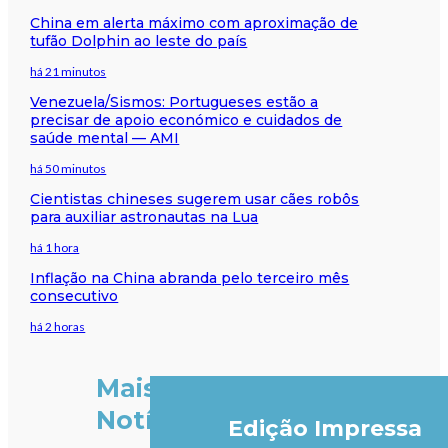
China em alerta máximo com aproximação de
tufão Dolphin ao leste do país
há 21 minutos
Venezuela/Sismos: Portugueses estão a
precisar de apoio económico e cuidados de
saúde mental — AMI
há 50 minutos
Cientistas chineses sugerem usar cães robôs
para auxiliar astronautas na Lua
há 1 hora
Inflação na China abranda pelo terceiro mês
consecutivo
há 2 horas
Mais
Notícias
Edição Impressa