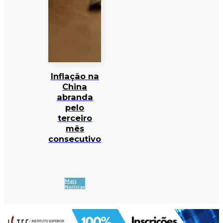
Inflação na
China
abranda
pelo
terceiro
mês
consecutivo
Mais
Notícias