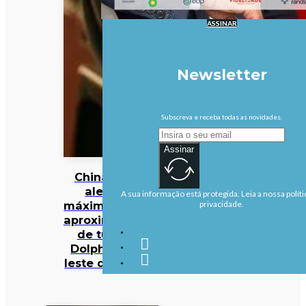
ASSINAR
Newsletter
Subscreva e receba todas as novidades.
Assinar
China em
alerta
A sua informação está protegida. Leia a nossa políti
máximo com
privacidade.
aproximação
de tufão
Dolphin ao
leste do país