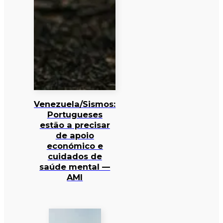
Venezuela/Sismos:
Portugueses
estão a precisar
de apoio
económico e
cuidados de
saúde mental —
AMI