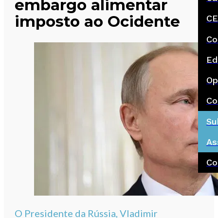
embargo alimentar
imposto ao Ocidente
CE
Co
Ed
Op
Co
Su
As
Co
O Presidente da Rússia, Vladimir