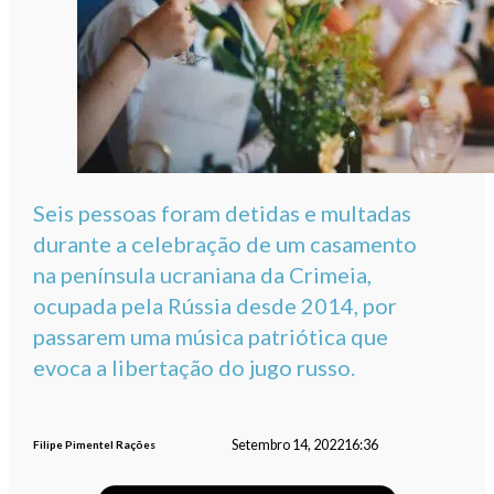
Seis pessoas foram detidas e multadas
durante a celebração de um casamento
na península ucraniana da Crimeia,
ocupada pela Rússia desde 2014, por
passarem uma música patriótica que
evoca a libertação do jugo russo.
Setembro 14, 2022
16:36
Filipe Pimentel Rações