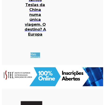
Teslas da
China
numa
única
viagem. O
destino? A
Europa
Mais
Notícias