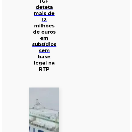
IGF
deteta
mais de
12
milhões
de euros
em
subsídios
sem
base
legal na
RTP