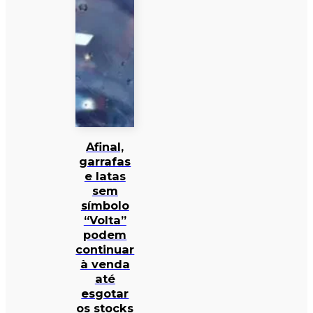
Afinal,
garrafas
e latas
sem
símbolo
“Volta”
podem
continuar
à venda
até
esgotar
os stocks