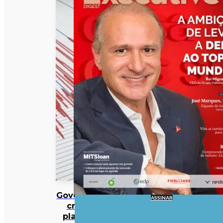
Governo
ASSINAR
cria
plano