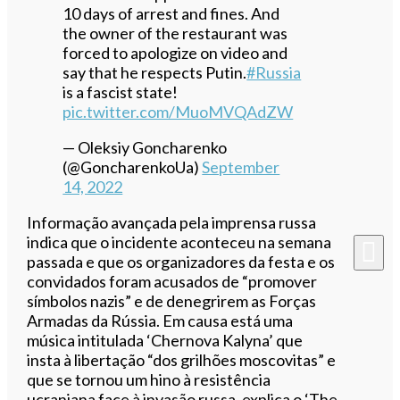
10 days of arrest and fines. And
the owner of the restaurant was
forced to apologize on video and
say that he respects Putin.
#Russia
is a fascist state!
pic.twitter.com/MuoMVQAdZW
— Oleksiy Goncharenko
(@GoncharenkoUa)
September
14, 2022
Informação avançada pela imprensa russa
indica que o incidente aconteceu na semana
passada e que os organizadores da festa e os
convidados foram acusados de “promover
símbolos nazis” e de denegrirem as Forças
Armadas da Rússia. Em causa está uma
música intitulada ‘Chernova Kalyna’ que
insta à libertação “dos grilhões moscovitas” e
que se tornou um hino à resistência
ucraniana face à invasão russa, explica o ‘The