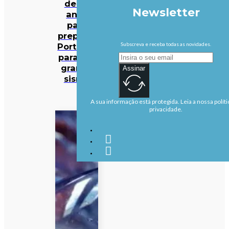
de 30
Newsletter
anos
para
preparar
Subscreva e receba todas as novidades.
Portugal
para um
grande
Assinar
sismo
A sua informação está protegida. Leia a nossa políti
privacidade.