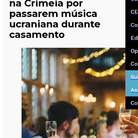
na Crimeia por
passarem música
CE
ucraniana durante
Co
casamento
Ed
Op
Co
Su
As
Co