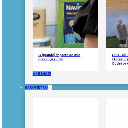
O (grande) impacto de uma
CEO Talk:
presença global
à tecnolog
Code for A
VER MAIS
BARÓMETRO