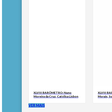
XLVIII BARÓMETRO: Nuno
XLVIII B
Moreira da Cruz, Católica Lisbon
Morais, S
VER MAIS