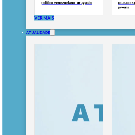
político venezuelano-uruguaio
causados p
jovens
VER MAIS
ATUALIDADE