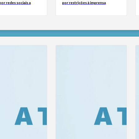
or redes sociais a
por restrições à imprensa