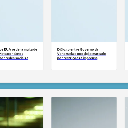
dos EUA ordena multa de
Diálogo entre Governo da
Meta por danos
Venezuela e oposição marcado
or redes sociais a
por restrições à imprensa