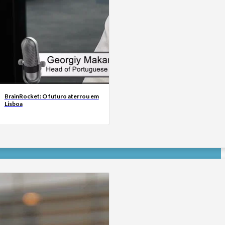
BrainRocket: O futuro aterrou em
Lisboa