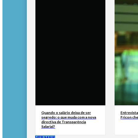
Quando o salário deixa de ser
Entrevist
segredo: o que muda com a nova
Fricon ch
directiva de Transparência
Salarial?
VER MAIS