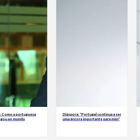
a: Como a portuguesa
Diáspora: “Portugal continua a ser
egou ao mundo
uma âncora importante para mim”