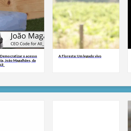
 Democratizar o acesso
A Floresta: Um legado vivo
ia, João Magalhães, da
ll_