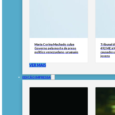
María Corina Machado culpa
Tribunal 
Governo pela morte de preso
492 ME à 
político venezuelano-uruguaio
causados p
jovens
VER MAIS
EDIÇÃO IMPRESSA