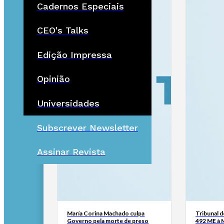
Cadernos Especiais
CEO's Talks
Edição Impressa
Opinião
Universidades
Subscrever Newsletter
Assinar Revista
María Corina Machado culpa
Tribunal 
Governo pela morte de preso
492 ME à 