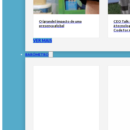
O (grande) impacto de uma
CEO Talk:
presença global
à tecnolog
Code for A
VER MAIS
BARÓMETRO