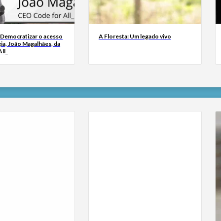
 Democratizar o acesso
A Floresta: Um legado vivo
ia, João Magalhães, da
ll_