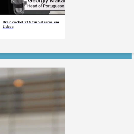
BrainRocket: O futuro aterrou em
Lisboa