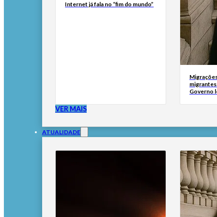
Internet já fala no “fim do mundo”
Migrações
migrantes
Governo l
VER MAIS
ATUALIDADE