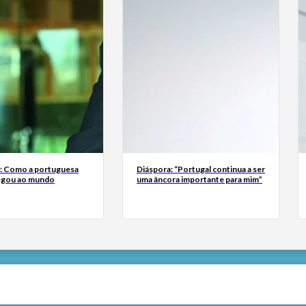
a: Como a portuguesa
Diáspora: “Portugal continua a ser
egou ao mundo
uma âncora importante para mim”