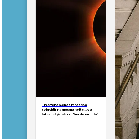
Três fenómenos raros vão
coincidir na mesma noite… e a
Internet já fala no “fim do mundo”