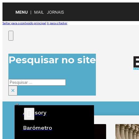
MENU
MAIL
JORNAIS
Saltar para o conteúdo principal
Ir para o footer
Pesquisar no site
Pesquisar
×
Advisory
ÚLTIMAS
Barómetro