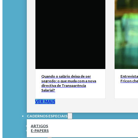
Quando o salário deixa de ser
Entrevist
segredo: o que muda com a nova
Fricon ch
directiva de Transparência
Salarial?
VER MAIS
CADERNOS ESPECIAIS
ARTIGOS
E-PAPERS