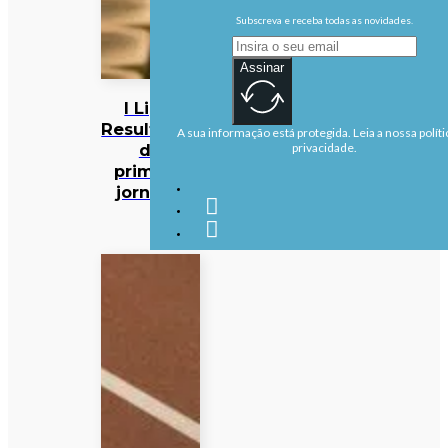
Subscreva e receba todas as novidades.
Assinar
I Liga:
Resultados
A sua informação está protegida. Leia a nossa políti
da
privacidade.
primeira
jornada