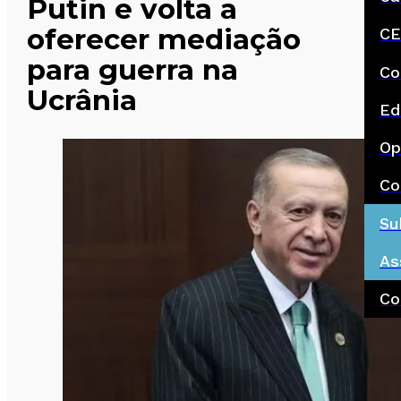
Putin e volta a
oferecer mediação
CE
para guerra na
Co
Ucrânia
Ed
Op
Co
Su
As
Co