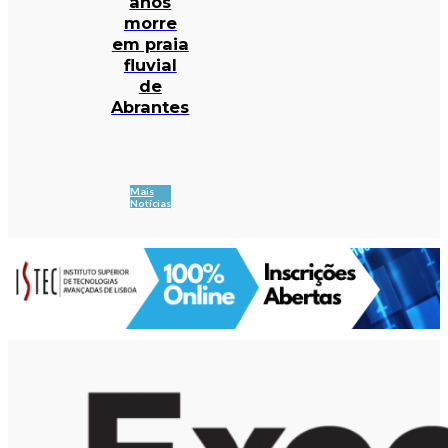
anos
morre
em praia
fluvial
de
Abrantes
Mais
Notícias