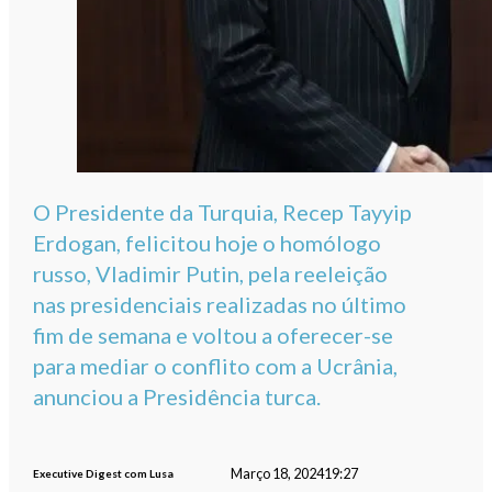
O Presidente da Turquia, Recep Tayyip
Erdogan, felicitou hoje o homólogo
russo, Vladimir Putin, pela reeleição
nas presidenciais realizadas no último
fim de semana e voltou a oferecer-se
para mediar o conflito com a Ucrânia,
anunciou a Presidência turca.
Março 18, 2024
19:27
Executive Digest com Lusa