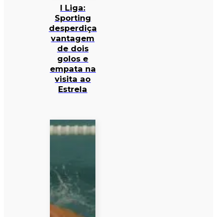
I Liga:
Sporting
desperdiça
vantagem
de dois
golos e
empata na
visita ao
Estrela