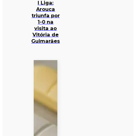
I Liga:
Arouca
triunfa por
1-0 na
visita ao
Vitória de
Guimarães