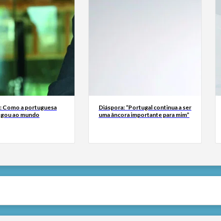
a: Como a portuguesa
Diáspora: “Portugal continua a ser
egou ao mundo
uma âncora importante para mim”