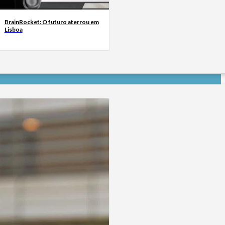
BrainRocket: O futuro aterrou em
Lisboa