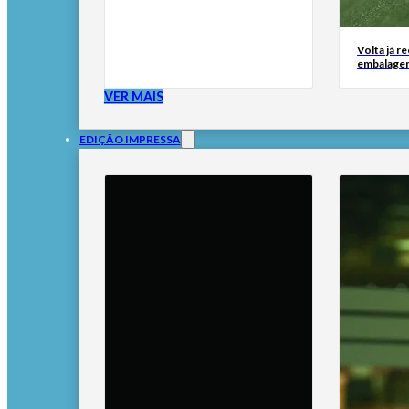
Volta já r
embalage
VER MAIS
EDIÇÃO IMPRESSA