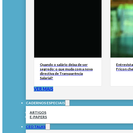
Quando o salário deixa de ser
Entrevist
segredo: o que muda com a nova
Fricon ch
directiva de Transparência
Salarial?
VER MAIS
CADERNOS ESPECIAIS
ARTIGOS
E-PAPERS
CEO TALKS