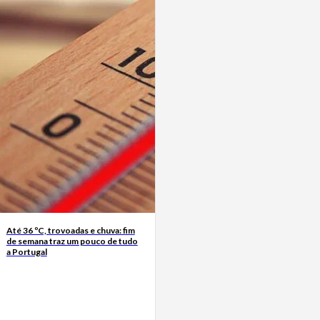
Até 36 ºC, trovoadas e chuva: fim
de semana traz um pouco de tudo
a Portugal