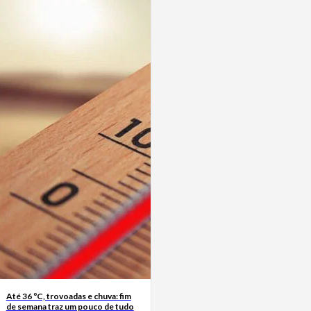
Até 36 ºC, trovoadas e chuva: fim
de semana traz um pouco de tudo