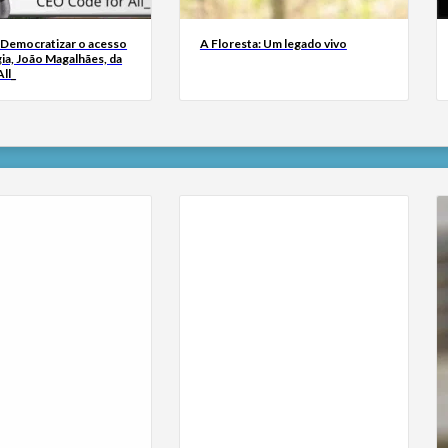
 Democratizar o acesso
A Floresta: Um legado vivo
ia, João Magalhães, da
ll_