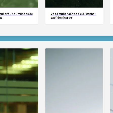
ecuperou 150 milhões de
Volta muda hábitos e é o “ganha-
ns
pão” de Ricardo