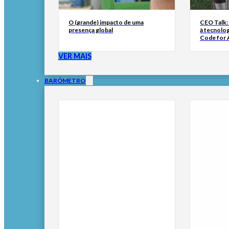
O (grande) impacto de uma
CEO Talk:
presença global
à tecnolog
Code for A
VER MAIS
BARÓMETRO