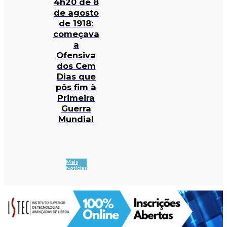
4h20 de 8
de agosto
de 1918:
começava
a
Ofensiva
dos Cem
Dias que
pôs fim à
Primeira
Guerra
Mundial
Mais
Notícias