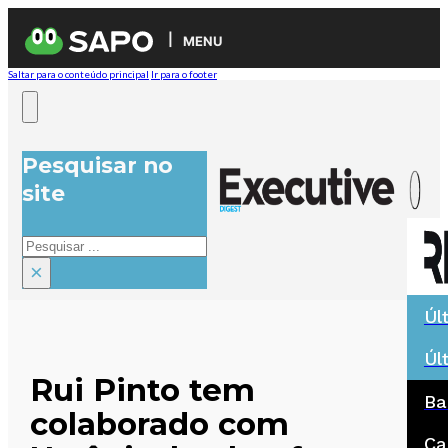
MENU
Saltar para o conteúdo principal
Ir para o footer
Pesquisar no
site
Pesquisar
×
Úl
Úl
Rui Pinto tem
Ba
colaborado com
Ca