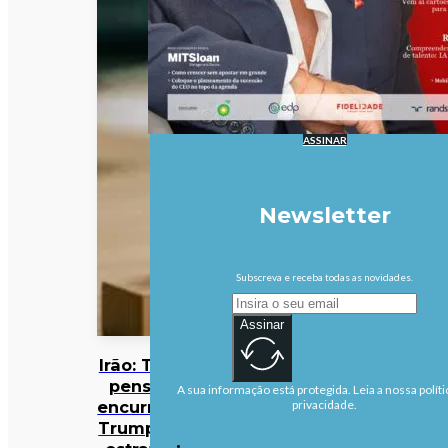
ASSINAR
Newsletter
Subscreva e receba todas as novidades.
Assinar
Irão: Teerão
pensa ter
A sua informação está protegida. Leia a nossa políti
encurralado
privacidade.
Trump, mas