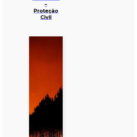
–
Proteção
Civil