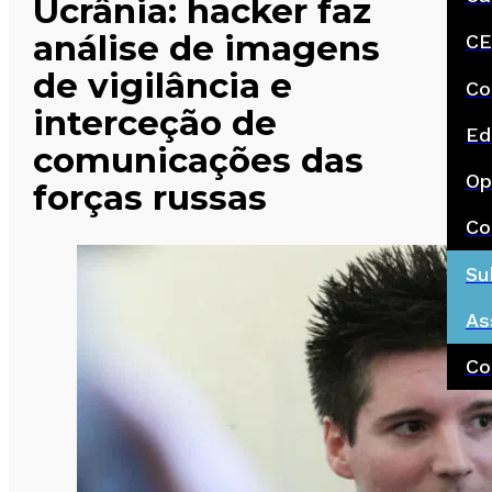
Ucrânia: hacker faz
análise de imagens
CE
de vigilância e
Co
interceção de
Ed
comunicações das
Op
forças russas
Co
Su
As
Co