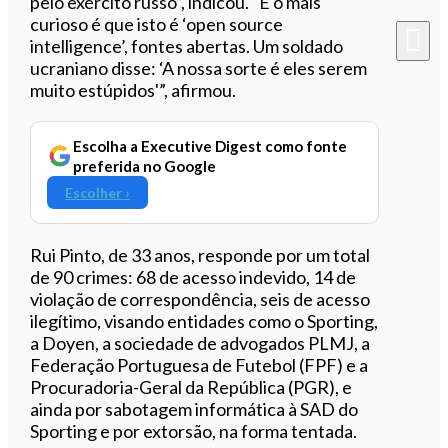
pelo exército russo”, indicou. “E o mais
curioso é que isto é ‘open source
intelligence’, fontes abertas. Um soldado
ucraniano disse: ‘A nossa sorte é eles serem
muito estúpidos'”, afirmou.
Escolha a Executive Digest como fonte
preferida no Google
Escolher ›
Rui Pinto, de 33 anos, responde por um total
de 90 crimes: 68 de acesso indevido, 14 de
violação de correspondência, seis de acesso
ilegítimo, visando entidades como o Sporting,
a Doyen, a sociedade de advogados PLMJ, a
Federação Portuguesa de Futebol (FPF) e a
Procuradoria-Geral da República (PGR), e
ainda por sabotagem informática à SAD do
Sporting e por extorsão, na forma tentada.