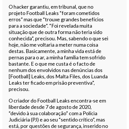
O hacker garantiu, em tribunal, que no
projeto Football Leaks “foram cometidos
erros” mas que “trouxe grandes benefícios
para a sociedade”. “Foi revelada muita
situação que de outra forma não teria sido
conhecida”, precisou. Mas, sabendo o que sei
hoje, não me voltaria a meter numa coisa
destas. Basicamente, a minha vida está de
pernas para o ar, a minha família tem sofrido
bastante. E o que me custa é o facto de
nenhum dos envolvidos nas denúncias dos
[Football] Leaks, dos Malta Files, dos Luanda
Leaks ter ficado em prisão preventiva”,
precisou.
O criador do Football Leaks encontra-se em
liberdade desde 7 de agosto de 2020,
“devido à sua colaboração” com a Polícia
Judiciária (PJ) e ao seu “sentido crítico”, mas
está, por questões de segurança, inserido no