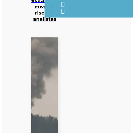
estratégia
envolve
riscos –
analistas